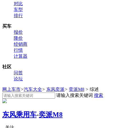
对比
车型
排行
买车
报价
降价
经销商
行情
计算器
社区
问答
论坛
网上车市
>
汽车大全
>
东风奕派
>
奕派M8
>
综述
请输入搜索关键词
搜索
东风乘用车
-
奕派M8
关注