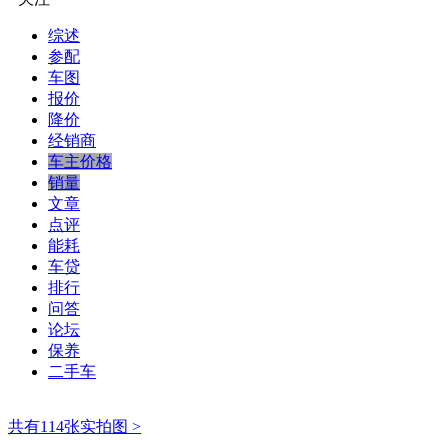
综述
参配
车图
报价
降价
经销商
车主价格
销量
文章
点评
能耗
车贷
排行
问答
论坛
保养
二手车
共有114张实拍图 >