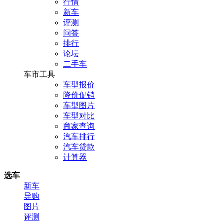
行情
新车
评测
问答
排行
论坛
二手车
车市工具
车型报价
降价促销
车型图片
车型对比
商家查询
汽车排行
汽车贷款
计算器
选车
新车
导购
图片
评测