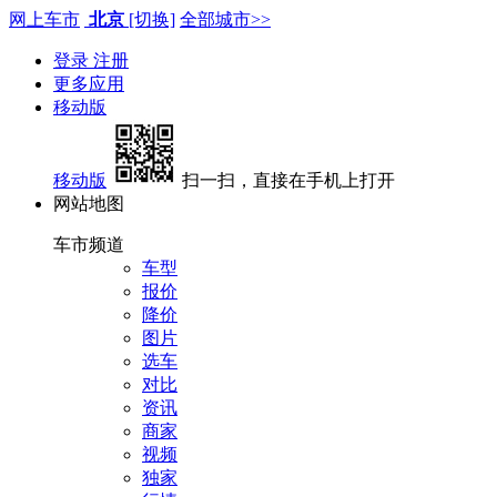
网上车市
北京
[切换]
全部城市>>
登录
注册
更多应用
移动版
移动版
扫一扫，直接在手机上打开
网站地图
车市频道
车型
报价
降价
图片
选车
对比
资讯
商家
视频
独家