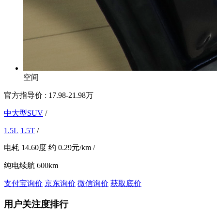
空间
官方指导价 :
17.98-21.98万
中大型SUV
/
1.5L
1.5T
/
电耗
14.60度
约
0.29元/km
/
纯电续航
600km
支付宝询价
京东询价
微信询价
获取底价
用户关注度排行