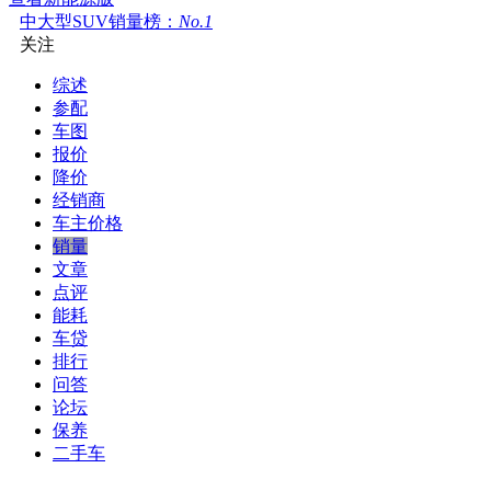
中大型SUV销量榜：
No.1
关注
综述
参配
车图
报价
降价
经销商
车主价格
销量
文章
点评
能耗
车贷
排行
问答
论坛
保养
二手车