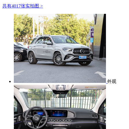
共有4017张实拍图 >
外观