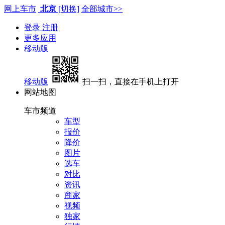
网上车市
北京
[切换]
全部城市>>
登录
注册
更多应用
移动版
移动版
扫一扫，直接在手机上打开
网站地图
车市频道
车型
报价
降价
图片
选车
对比
资讯
商家
视频
独家