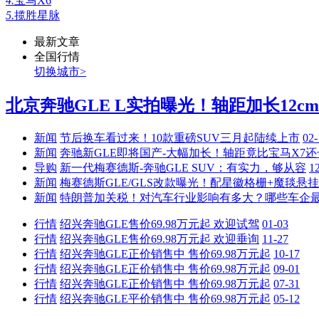
4.
宝马X6
5.
揽胜星脉
最新文章
全国行情
切换城市>
北京奔驰GLE L实拍曝光！轴距加长12cm..
新闻
节后换车看过来！10款重磅SUV三月起陆续上市
02-
新闻
奔驰新GLE即将国产-大幅加长！轴距竟比宝马X7还
导购
新一代梅赛德斯-奔驰GLE SUV：有实力，够从容
1
新闻
梅赛德斯GLE/GLS改款曝光！配星徽格栅+魔毯悬挂
新闻
特朗普加关税！对汽车行业影响有多大？哪些车企
行情
绍兴奔驰GLE售价69.98万元起 欢迎试驾
01-03
行情
绍兴奔驰GLE售价69.98万元起 欢迎垂询
11-27
行情
绍兴奔驰GLE正价销售中 售价69.98万元起
10-17
行情
绍兴奔驰GLE正价销售中 售价69.98万元起
09-01
行情
绍兴奔驰GLE正价销售中 售价69.98万元起
07-31
行情
绍兴奔驰GLE平价销售中 售价69.98万元起
05-12