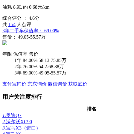
油耗
8.9L
约
0.68元/km
综合评分 ：
4.6分
共
154
人点评
3年二手车保值率：
69.00%
售价：
49.05-55.57万
年限
保值率
售价
1年
84.00%
58.13-75.85万
2年
76.00%
54.2-68.88万
3年
69.00%
49.05-55.57万
支付宝询价
京东询价
微信询价
获取底价
用户关注度排行
排名
1.
奥迪Q7
2.
沃尔沃XC90
3.
宝马X3（进口）