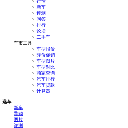
行情
新车
评测
问答
排行
论坛
二手车
车市工具
车型报价
降价促销
车型图片
车型对比
商家查询
汽车排行
汽车贷款
计算器
选车
新车
导购
图片
评测