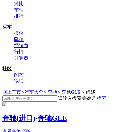
对比
车型
排行
买车
报价
降价
经销商
行情
计算器
社区
问答
论坛
网上车市
>
汽车大全
>
奔驰
>
奔驰GLE
>
综述
请输入搜索关键词
搜索
奔驰(进口)
-
奔驰GLE
查看新能源版