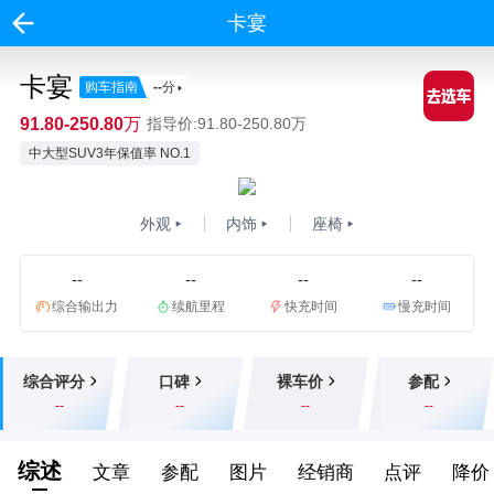
卡宴
卡宴
购车指南
--
分
91.80-250.80万
指导价:91.80-250.80万
中大型SUV3年保值率 NO.1
外观
内饰
座椅
--
--
--
--
综合输出力
续航里程
快充时间
慢充时间
综合评分
口碑
裸车价
参配
--
--
--
--
综述
文章
参配
图片
经销商
点评
降价