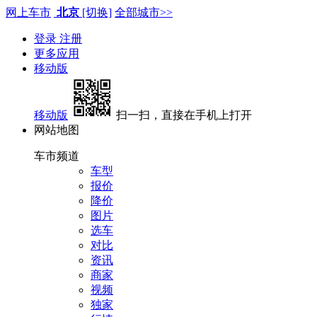
网上车市
北京
[切换]
全部城市>>
登录
注册
更多应用
移动版
移动版
扫一扫，直接在手机上打开
网站地图
车市频道
车型
报价
降价
图片
选车
对比
资讯
商家
视频
独家