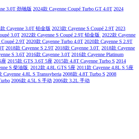
nne 3.0T 劲驰版
2024款 Cayenne Coupé Turbo GT 4.0T
2024
3款 Cayenne 3.0T 铂金版
2023款 Cayenne S Coupé 2.9T
2023
oupé 3.0T
2022款 Cayenne S Coupé 2.9T 铂金版
2022款 Cayenne
 Coupé 2.9T
2020款 Cayenne Turbo 4.0T
2020款 Cayenne S 2.9T
0T
2018款 Cayenne S 2.9T
2018款 Cayenne 3.0T
2018款 Cayenne
enne S 3.6T
2016款 Cayenne 3.0T
2016款 Cayenne Platinum
 5座
2015款 GTS 3.6T 5座
2015款 4.8T Cayenne Turbo S
2014
yenne S 柴油版
2012款 4.8L GTS 5座
2011款 Cayenne 4.8L S 5座
 Cayenne 4.8L S Transsyberia
2008款 4.8T Turbo S
2008
Turbo
2006款 4.5L S 手动
2006款 3.2L 手动