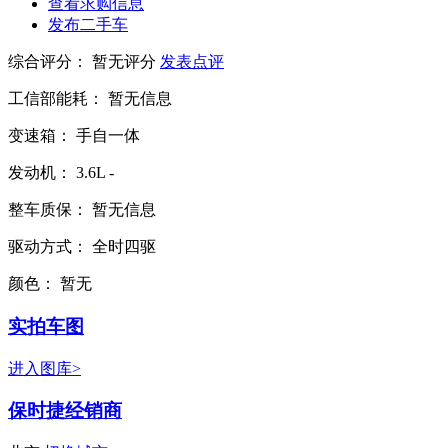
查看求购信息
发布二手车
综合评分：
暂无评分
发表点评
工信部能耗：
暂无信息
变速箱：
手自一体
发动机：
3.6L
-
整车质保：
暂无信息
驱动方式：
全时四驱
颜色：
暂无
实拍车图
进入图库>
保时捷经销商