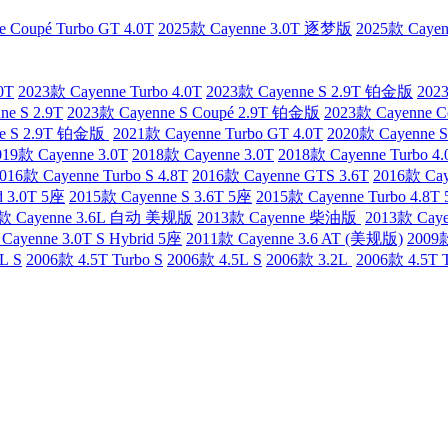
 Coupé Turbo GT 4.0T
2025款 Cayenne 3.0T 逐梦版
2025款 Caye
0T
2023款 Cayenne Turbo 4.0T
2023款 Cayenne S 2.9T 铂金版
202
ne S 2.9T
2023款 Cayenne S Coupé 2.9T 铂金版
2023款 Cayenne C
ne S 2.9T 铂金版
2021款 Cayenne Turbo GT 4.0T
2020款 Cayenne S
019款 Cayenne 3.0T
2018款 Cayenne 3.0T
2018款 Cayenne Turbo 4.
016款 Cayenne Turbo S 4.8T
2016款 Cayenne GTS 3.6T
2016款 Cay
d 3.0T 5座
2015款 Cayenne S 3.6T 5座
2015款 Cayenne Turbo 4.8T
3款 Cayenne 3.6L 自动 美规版
2013款 Cayenne 柴油版
2013款 Ca
Cayenne 3.0T S Hybrid 5座
2011款 Cayenne 3.6 AT (美规版)
2009款
L S
2006款 4.5T Turbo S
2006款 4.5L S
2006款 3.2L
2006款 4.5T 