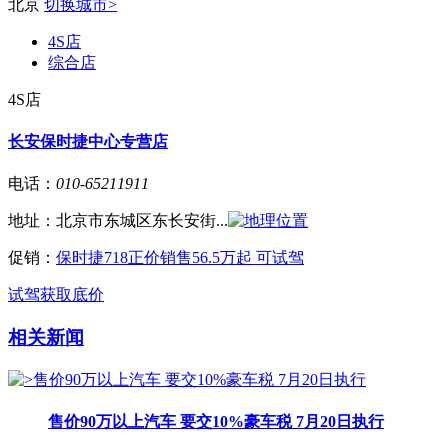
北京
切换城市>
4S店
综合店
4S店
长安保时捷中心专营店
电话：
010-65211911
地址：
北京市东城区东长安街...
促销：
保时捷718正价销售56.5万起 可试驾
试驾
获取底价
相关新闻
售价90万以上汽车 要交10%豪车税 7月20日执行