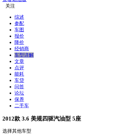
关注
综述
参配
车图
报价
降价
经销商
车型详解
文章
点评
能耗
车贷
问答
论坛
保养
二手车
2012款 3.6 美规四驱汽油型 5座
选择其他车型