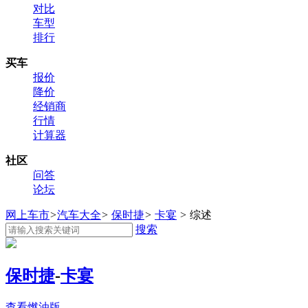
对比
车型
排行
买车
报价
降价
经销商
行情
计算器
社区
问答
论坛
网上车市
>
汽车大全
>
保时捷
>
卡宴
>
综述
搜索
保时捷
-
卡宴
查看燃油版