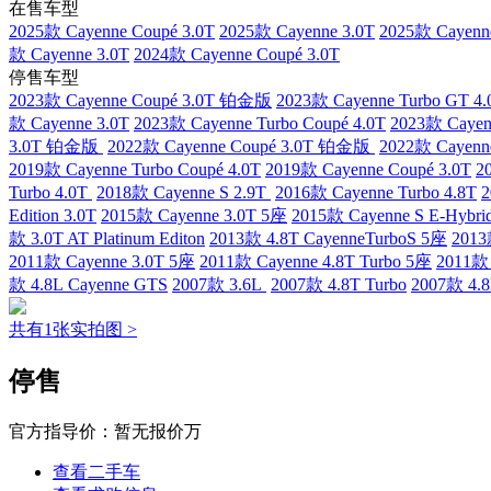
在售车型
2025款 Cayenne Coupé 3.0T
2025款 Cayenne 3.0T
2025款 Cayenne
款 Cayenne 3.0T
2024款 Cayenne Coupé 3.0T
停售车型
2023款 Cayenne Coupé 3.0T 铂金版
2023款 Cayenne Turbo GT 4.
款 Cayenne 3.0T
2023款 Cayenne Turbo Coupé 4.0T
2023款 Cayen
3.0T 铂金版
2022款 Cayenne Coupé 3.0T 铂金版
2022款 Cayen
2019款 Cayenne Turbo Coupé 4.0T
2019款 Cayenne Coupé 3.0T
2
Turbo 4.0T
2018款 Cayenne S 2.9T
2016款 Cayenne Turbo 4.8T
2
Edition 3.0T
2015款 Cayenne 3.0T 5座
2015款 Cayenne S E-Hybri
款 3.0T AT Platinum Editon
2013款 4.8T CayenneTurboS 5座
201
2011款 Cayenne 3.0T 5座
2011款 Cayenne 4.8T Turbo 5座
2011款 
款 4.8L Cayenne GTS
2007款 3.6L
2007款 4.8T Turbo
2007款 4.8
共有1张实拍图 >
停售
官方指导价：
暂无报价万
查看二手车