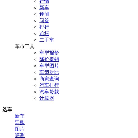
行情
新车
评测
问答
排行
论坛
二手车
车市工具
车型报价
降价促销
车型图片
车型对比
商家查询
汽车排行
汽车贷款
计算器
选车
新车
导购
图片
评测