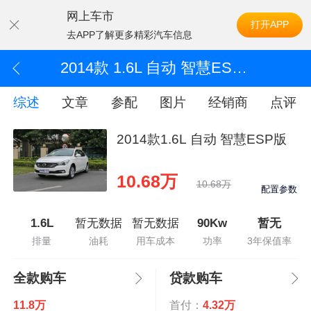
网上车市
打开APP
去APP了解更多精彩汽车信息
2014款 1.6L 自动 智慧ESP版
综述
文章
参配
图片
经销商
点评
2014款1.6L 自动 智慧ESP版
10.68万
10.68万
配置参数
1.6L
暂无数据
暂无数据
90Kw
暂无
排量
油耗
用车成本
功率
3年保值率
全款购车
贷款购车
11.8万
首付：
4.32万