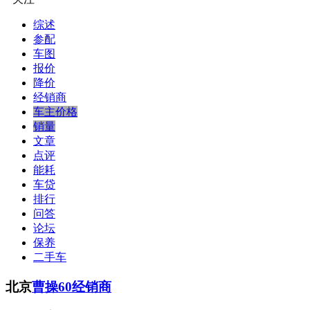
综述
参配
车图
报价
降价
经销商
车主价格
销量
文章
点评
能耗
车贷
排行
问答
论坛
保养
二手车
北京
曹操60经销商