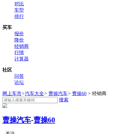
对比
车型
排行
买车
报价
降价
经销商
行情
计算器
社区
问答
论坛
网上车市
>
汽车大全
>
曹操汽车
>
曹操60
>
经销商
搜索
曹操汽车
-
曹操60
关注