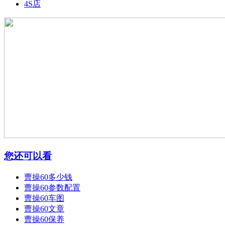
4S店
您还可以看
曹操60多少钱
曹操60参数配置
曹操60车图
曹操60文章
曹操60保养