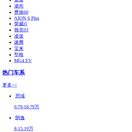
凌尚
曹操60
AION S Plus
荣威i5
领克03
凌派
速腾
宝来
型格
MG4 EV
热门车系
更多>>
思域
9.79-18.79万
朗逸
8-15.19万