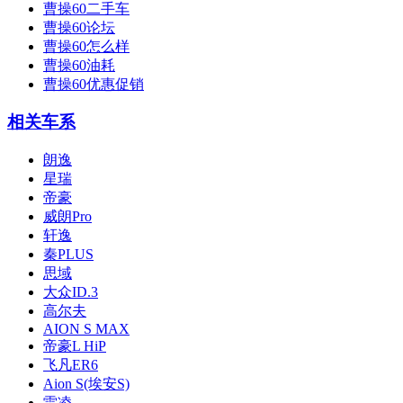
曹操60二手车
曹操60论坛
曹操60怎么样
曹操60油耗
曹操60优惠促销
相关车系
朗逸
星瑞
帝豪
威朗Pro
轩逸
秦PLUS
思域
大众ID.3
高尔夫
AION S MAX
帝豪L HiP
飞凡ER6
Aion S(埃安S)
雷凌