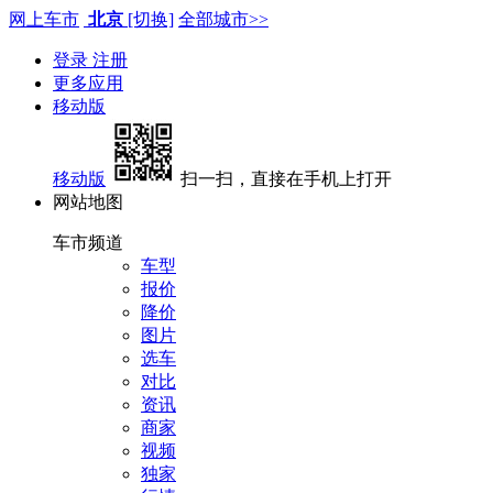
网上车市
北京
[切换]
全部城市>>
登录
注册
更多应用
移动版
移动版
扫一扫，直接在手机上打开
网站地图
车市频道
车型
报价
降价
图片
选车
对比
资讯
商家
视频
独家