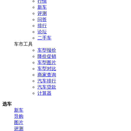
行情
新车
评测
问答
排行
论坛
二手车
车市工具
车型报价
降价促销
车型图片
车型对比
商家查询
汽车排行
汽车贷款
计算器
选车
新车
导购
图片
评测