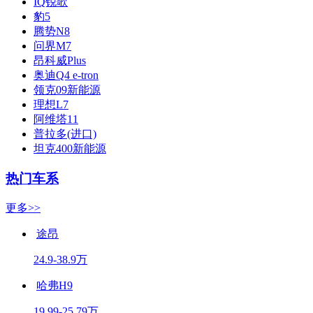
IQ锐歌
豹5
腾势N8
问界M7
昂科威Plus
奥迪Q4 e-tron
领克09新能源
理想L7
阿维塔11
普拉多(进口)
坦克400新能源
热门车系
更多>>
途昂
24.9-38.9万
哈弗H9
19.99-25.79万