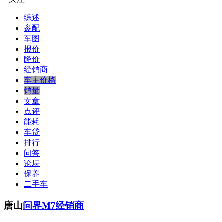
综述
参配
车图
报价
降价
经销商
车主价格
销量
文章
点评
能耗
车贷
排行
问答
论坛
保养
二手车
唐山
问界M7经销商