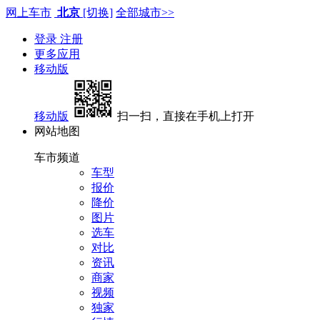
网上车市
北京
[切换]
全部城市>>
登录
注册
更多应用
移动版
移动版
扫一扫，直接在手机上打开
网站地图
车市频道
车型
报价
降价
图片
选车
对比
资讯
商家
视频
独家