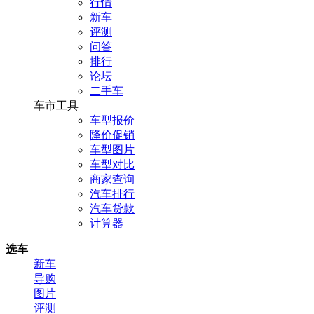
行情
新车
评测
问答
排行
论坛
二手车
车市工具
车型报价
降价促销
车型图片
车型对比
商家查询
汽车排行
汽车贷款
计算器
选车
新车
导购
图片
评测