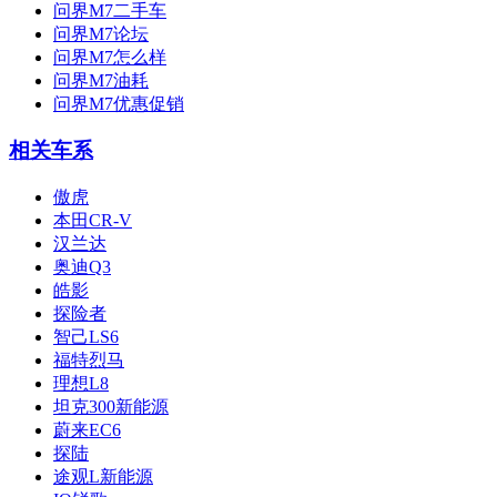
问界M7二手车
问界M7论坛
问界M7怎么样
问界M7油耗
问界M7优惠促销
相关车系
傲虎
本田CR-V
汉兰达
奥迪Q3
皓影
探险者
智己LS6
福特烈马
理想L8
坦克300新能源
蔚来EC6
探陆
途观L新能源