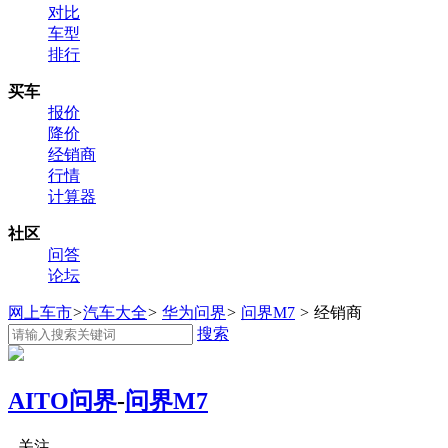
对比
车型
排行
买车
报价
降价
经销商
行情
计算器
社区
问答
论坛
网上车市
>
汽车大全
>
华为问界
>
问界M7
>
经销商
搜索
AITO问界
-
问界M7
关注