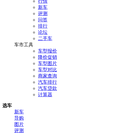
行情
新车
评测
问答
排行
论坛
二手车
车市工具
车型报价
降价促销
车型图片
车型对比
商家查询
汽车排行
汽车贷款
计算器
选车
新车
导购
图片
评测