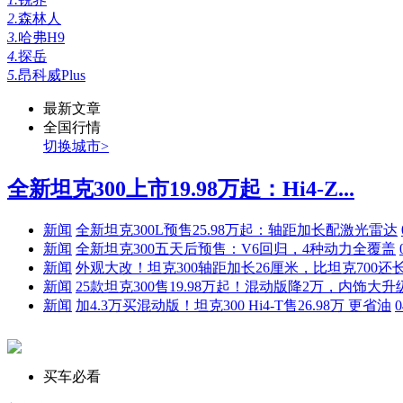
2.
森林人
3.
哈弗H9
4.
探岳
5.
昂科威Plus
最新文章
全国行情
切换城市>
全新坦克300上市19.98万起：Hi4-Z...
新闻
全新坦克300L预售25.98万起：轴距加长配激光雷达
新闻
全新坦克300五天后预售：V6回归，4种动力全覆盖
新闻
外观大改！坦克300轴距加长26厘米，比坦克700还
新闻
25款坦克300售19.98万起！混动版降2万，内饰大升
新闻
加4.3万买混动版！坦克300 Hi4-T售26.98万 更省油
0
买车必看