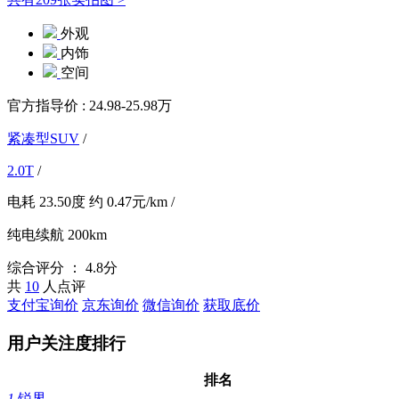
外观
内饰
空间
官方指导价 :
24.98-25.98万
紧凑型SUV
/
2.0T
/
电耗
23.50度
约
0.47元/km
/
纯电续航
200km
综合评分 ：
4.8分
共
10
人点评
支付宝询价
京东询价
微信询价
获取底价
用户关注度排行
排名
1.
锐界