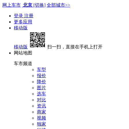
网上车市
北京
[切换]
全部城市>>
登录
注册
更多应用
移动版
移动版
扫一扫，直接在手机上打开
网站地图
车市频道
车型
报价
降价
图片
选车
对比
资讯
商家
视频
独家