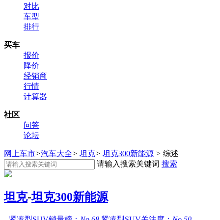
对比
车型
排行
买车
报价
降价
经销商
行情
计算器
社区
问答
论坛
网上车市
>
汽车大全
>
坦克
>
坦克300新能源
>
综述
请输入搜索关键词
搜索
坦克
-
坦克300新能源
紧凑型SUV销量榜：
No.68
紧凑型SUV关注度：
No.50