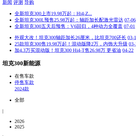
新闻
评测
导购
全新坦克300上市19.98万起：Hi4-Z...
全新坦克300L预售25.98万起：轴距加长配激光雷达
07-06
全新坦克300五天后预售：V6回归，4种动力全覆盖
07-01
外观大改！坦克300轴距加长26厘米，比坦克700还长
03-
25款坦克300售19.98万起！混动版降2万，内饰大升级
03-
加4.3万买混动版！坦克300 Hi4-T售26.98万 更省油
04-22
坦克300新能源
在售车款
停售车款
2024款
全部
|
2026
2025