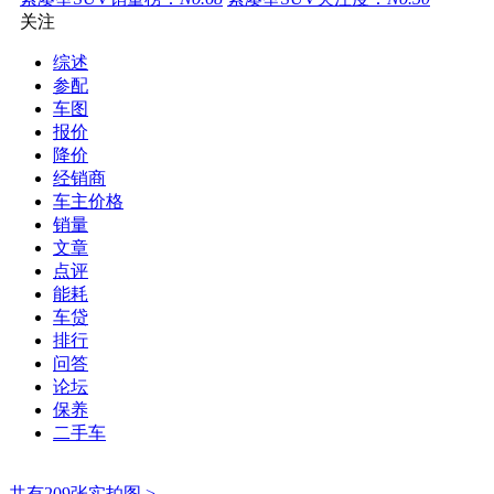
关注
综述
参配
车图
报价
降价
经销商
车主价格
销量
文章
点评
能耗
车贷
排行
问答
论坛
保养
二手车
共有209张实拍图 >