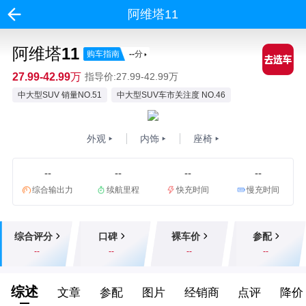
阿维塔11
阿维塔11
购车指南
--
分
27.99-42.99万
指导价:27.99-42.99万
中大型SUV 销量NO.51
中大型SUV车市关注度 NO.46
外观
内饰
座椅
--
--
--
--
综合输出力
续航里程
快充时间
慢充时间
综合评分
口碑
裸车价
参配
--
--
--
--
综述
文章
参配
图片
经销商
点评
降价