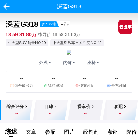
深蓝G318
深蓝G318
购车指南
--
分
18.59-31.80万
指导价:18.59-31.80万
中大型SUV 销量NO.39
中大型SUV车市关注度 NO.42
外观
内饰
座椅
--
--
--
--
综合输出力
续航里程
快充时间
慢充时间
综合评分
口碑
裸车价
参配
--
--
--
--
综述
文章
参配
图片
经销商
点评
降价