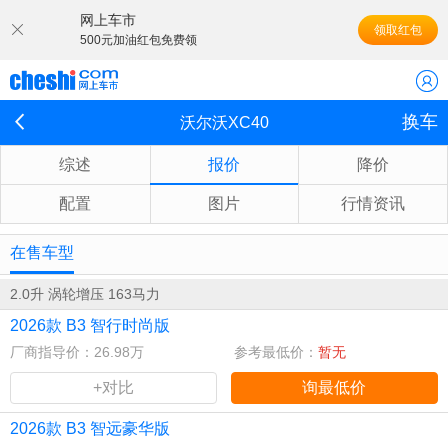
网上车市
领取红包
500元加油红包免费领
换车
沃尔沃XC40
综述
报价
降价
配置
图片
行情资讯
在售车型
2.0升 涡轮增压 163马力
2026款 B3 智行时尚版
厂商指导价：26.98万
参考最低价：
暂无
+对比
询最低价
2026款 B3 智远豪华版