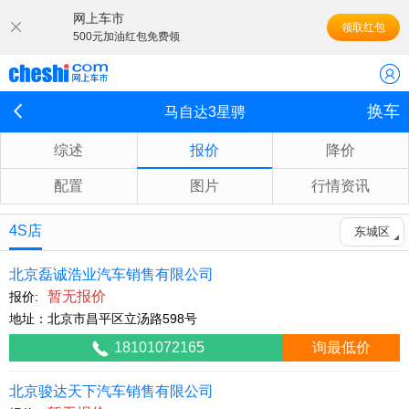
网上车市
领取红包
500元加油红包免费领
换车
马自达3星骋
综述
报价
降价
配置
图片
行情资讯
4S店
东城区
北京磊诚浩业汽车销售有限公司
暂无报价
报价:
地址：北京市昌平区立汤路598号
18101072165
询最低价
北京骏达天下汽车销售有限公司