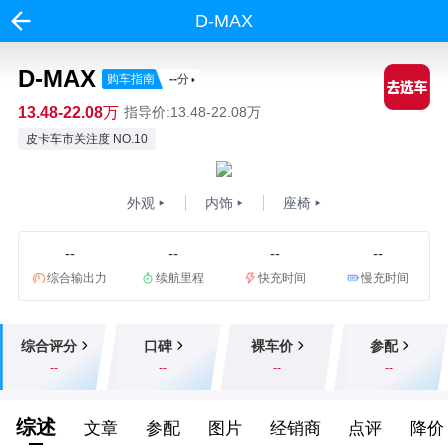
D-MAX
D-MAX
购车指南
--
分
13.48-22.08万
指导价:13.48-22.08万
皮卡车市关注度 NO.10
外观
内饰
座椅
--
--
--
--
综合输出力
续航里程
快充时间
慢充时间
综合评分
口碑
裸车价
参配
--
--
--
--
综述
文章
参配
图片
经销商
点评
降价