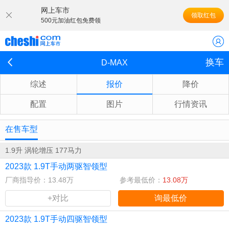
网上车市
领取红包
500元加油红包免费领
换车
D-MAX
综述
报价
降价
配置
图片
行情资讯
在售车型
1.9升 涡轮增压 177马力
2023款 1.9T手动两驱智领型
厂商指导价：13.48万
参考最低价：
13.08万
+对比
询最低价
2023款 1.9T手动四驱智领型