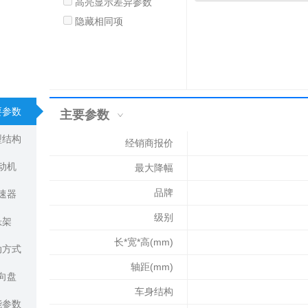
高亮显示差异参数
隐藏相同项
要参数
主要参数
型结构
经销商报价
动机
最大降幅
品牌
速器
级别
悬架
长*宽*高(mm)
动方式
轴距(mm)
向盘
车身结构
能参数