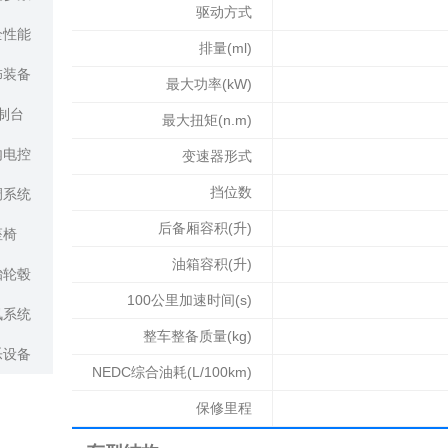
驱动方式
全性能
排量(ml)
饰装备
最大功率(kW)
制台
最大扭矩(n.m)
内电控
变速器形式
挡位数
调系统
后备厢容积(升)
座椅
油箱容积(升)
胎轮毂
100公里加速时间(s)
讯系统
整车整备质量(kg)
乐设备
NEDC综合油耗(L/100km)
保修里程