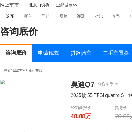
网上车市
北京
[切换]
全部城市>>
选车
新车
导购
图片
评测
对比
车型
咨询底价
咨询底价
申请试驾
贷款购车
二手车置换
已有1880万+人成功获取
奥迪Q7
切换车型
2025款 55 TFSI quattro S 
经销商报价
指导价
48.88万
70.6