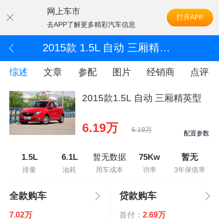
网上车市
打开APP
去APP了解更多精彩汽车信息
2015款 1.5L 自动 三厢精英型
综述
文章
参配
图片
经销商
点评
2015款1.5L 自动 三厢精英型
6.19万
6.19万
配置参数
1.5L
6.1L
暂无数据
75Kw
暂无
排量
油耗
用车成本
功率
3年保值率
全款购车
贷款购车
7.02万
首付：
2.69万