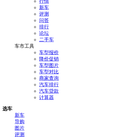
行情
新车
评测
问答
排行
论坛
二手车
车市工具
车型报价
降价促销
车型图片
车型对比
商家查询
汽车排行
汽车贷款
计算器
选车
新车
导购
图片
评测