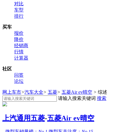
对比
车型
排行
买车
报价
降价
经销商
行情
计算器
社区
问答
论坛
网上车市
>
汽车大全
>
五菱
>
五菱Air ev晴空
>
综述
请输入搜索关键词
搜索
上汽通用五菱
-
五菱Air ev晴空
微型车销量榜：
No.1
微型车关注度：
No.15