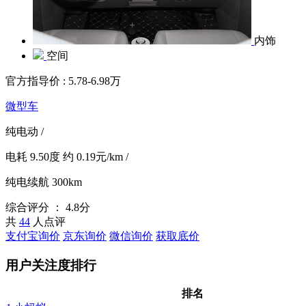
内饰
空间
官方指导价 :
5.78-6.98万
微型车
纯电动
/
电耗
9.50度
约
0.19元/km
/
纯电续航
300km
综合评分 ：
4.8分
共
44
人点评
支付宝询价
京东询价
微信询价
获取底价
用户关注度排行
排名