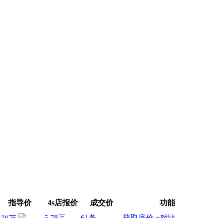
指导价
4s店报价
成交价
功能
5.78万
61条
获取底价
+对比