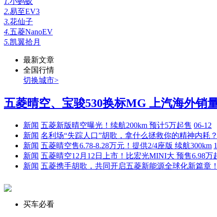
1.
小蚂蚁
2.
易至EV3
3.
花仙子
4.
五菱NanoEV
5.
凯翼拾月
最新文章
全国行情
切换城市>
五菱晴空、宝骏530换标MG 上汽海外销量大
新闻
五菱新版晴空曝光！续航200km 预计5万起售
06-12
新闻
名利场“失踪人口”胡歌，拿什么拯救你的精神内耗
新闻
五菱晴空售6.78-8.28万元！提供2/4座版 续航300km
新闻
五菱晴空12月12日上市！比宏光MINI大 预售6.98万
新闻
五菱携手胡歌，共同开启五菱新能源全球化新篇章
买车必看