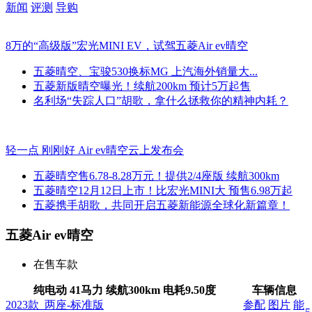
新闻
评测
导购
8万的“高级版”宏光MINI EV，试驾五菱Air ev晴空
五菱晴空、宝骏530换标MG 上汽海外销量大...
五菱新版晴空曝光！续航200km 预计5万起售
名利场“失踪人口”胡歌，拿什么拯救你的精神内耗？
轻一点 刚刚好 Air ev晴空云上发布会
五菱晴空售6.78-8.28万元！提供2/4座版 续航300km
五菱晴空12月12日上市！比宏光MINI大 预售6.98万起
五菱携手胡歌，共同开启五菱新能源全球化新篇章！
五菱Air ev晴空
在售车款
纯电动 41马力 续航300km
电耗
9.50度
车辆信息
2023款 两座-标准版
参配
图片
能