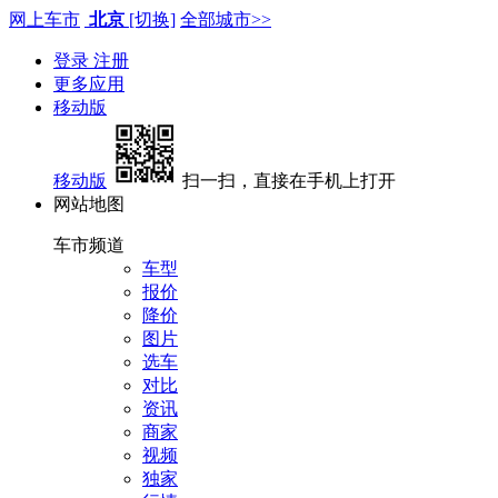
网上车市
北京
[切换]
全部城市>>
登录
注册
更多应用
移动版
移动版
扫一扫，直接在手机上打开
网站地图
车市频道
车型
报价
降价
图片
选车
对比
资讯
商家
视频
独家