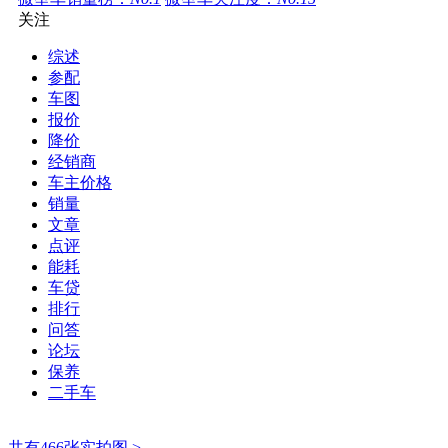
关注
综述
参配
车图
报价
降价
经销商
车主价格
销量
文章
点评
能耗
车贷
排行
问答
论坛
保养
二手车
共有466张实拍图 >