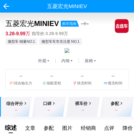
五菱宏光MINIEV
五菱宏光MINIEV
购车指南
--
分
3.28-9.99万
指导价:3.28-9.99万
微型车 销量NO.1
微型车车市关注度 NO.1
外观
内饰
座椅
--
--
--
--
综合输出力
续航里程
快充时间
慢充时间
综合评分
口碑
裸车价
参配
--
--
--
--
综述
文章
参配
图片
经销商
点评
降价