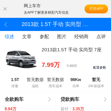
网上车市
打开APP
去APP了解更多精彩汽车信息
2013款 1.5T 手动 实尚型 7座
综述
文章
参配
图片
经销商
点评
2013款1.5T 手动 实尚型 7座
7.99万
7.99万
配置参数
1.5T
暂无数据
暂无数据
98Kw
暂无
排量
油耗
用车成本
功率
3年保值率
全款购车
贷款购车
8.94万
首付：
3.35万