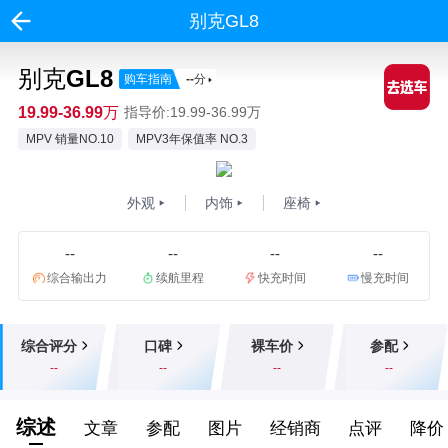
别克GL8
别克GL8
购车指南
--
分
19.99-36.99万
指导价:19.99-36.99万
MPV 销量NO.10
MPV3年保值率 NO.3
外观
内饰
座椅
--
--
--
--
综合输出力
续航里程
快充时间
慢充时间
综合评分
口碑
裸车价
参配
--
--
--
--
综述
文章
参配
图片
经销商
点评
降价