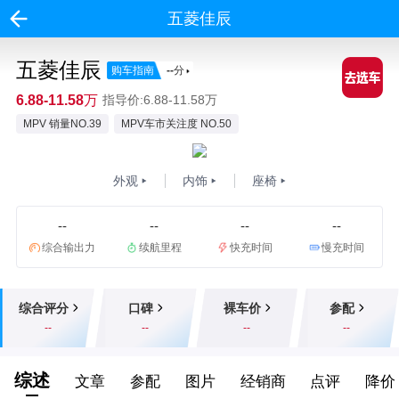
五菱佳辰
五菱佳辰
购车指南
--
分
6.88-11.58万
指导价:6.88-11.58万
MPV 销量NO.39
MPV车市关注度 NO.50
外观
内饰
座椅
--
--
--
--
综合输出力
续航里程
快充时间
慢充时间
综合评分
口碑
裸车价
参配
--
--
--
--
综述
文章
参配
图片
经销商
点评
降价