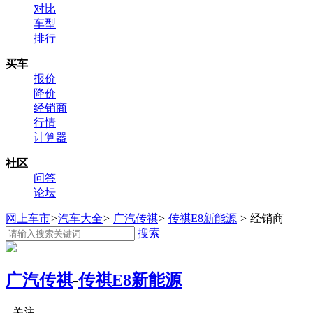
对比
车型
排行
买车
报价
降价
经销商
行情
计算器
社区
问答
论坛
网上车市
>
汽车大全
>
广汽传祺
>
传祺E8新能源
>
经销商
搜索
广汽传祺
-
传祺E8新能源
关注