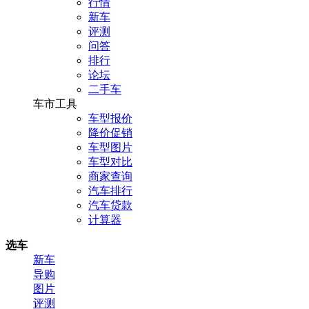
行情
新车
评测
问答
排行
论坛
二手车
车市工具
车型报价
降价促销
车型图片
车型对比
商家查询
汽车排行
汽车贷款
计算器
选车
新车
导购
图片
评测