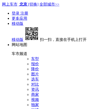
网上车市
北京
[切换]
全部城市>>
登录
注册
更多应用
移动版
移动版
扫一扫，直接在手机上打开
网站地图
车市频道
车型
报价
降价
图片
选车
对比
资讯
商家
视频
独家