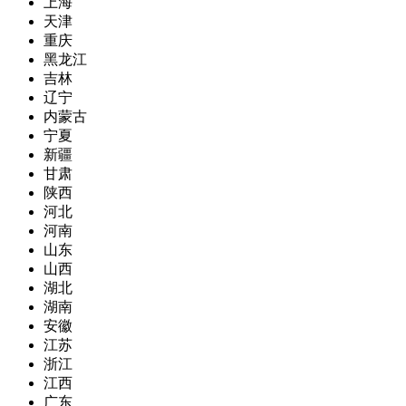
上海
天津
重庆
黑龙江
吉林
辽宁
内蒙古
宁夏
新疆
甘肃
陕西
河北
河南
山东
山西
湖北
湖南
安徽
江苏
浙江
江西
广东