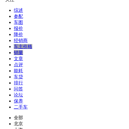
综述
参配
车图
报价
降价
经销商
车主价格
销量
文章
点评
能耗
车贷
排行
问答
论坛
保养
二手车
全部
北京