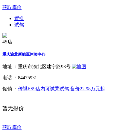
获取底价
置换
试驾
4S店
重庆渝北新能源体验中心
地址 ：
重庆市渝北区建宁路93号
电话 ：
84475931
促销 ：
传祺ES9店内可试乘试驾 售价22.98万元起
暂无报价
获取底价