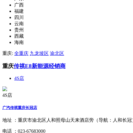
广西
福建
四川
云南
贵州
西藏
海南
重庆:
全重庆
九龙坡区
渝北区
重庆
传祺E8新能源经销商
4S店
4S店
广汽传祺重庆长冠店
地址 ：
重庆市渝北区人和照母山天来酒店旁（导航：人和长冠
电话 ：
023-67683000