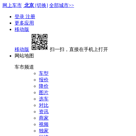
网上车市
北京
[切换]
全部城市>>
登录
注册
更多应用
移动版
移动版
扫一扫，直接在手机上打开
网站地图
车市频道
车型
报价
降价
图片
选车
对比
资讯
商家
视频
独家