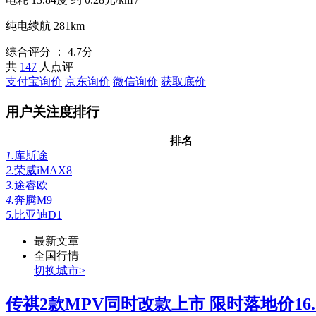
纯电续航
281km
综合评分 ：
4.7分
共
147
人点评
支付宝询价
京东询价
微信询价
获取底价
用户关注度排行
排名
1.
库斯途
2.
荣威iMAX8
3.
途睿欧
4.
奔腾M9
5.
比亚迪D1
最新文章
全国行情
切换城市>
传祺2款MPV同时改款上市 限时落地价16...