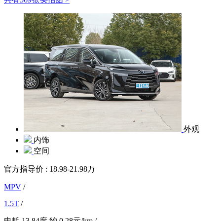
外观
内饰
空间
官方指导价 :
18.98-21.98万
MPV
/
1.5T
/
电耗
13.84度
约
0.28元/km
/