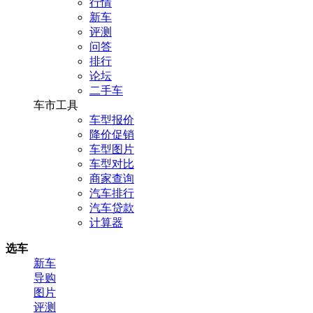
行情
新车
评测
问答
排行
论坛
二手车
车市工具
车型报价
降价促销
车型图片
车型对比
商家查询
汽车排行
汽车贷款
计算器
选车
新车
导购
图片
评测