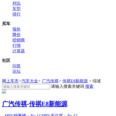
对比
车型
排行
买车
报价
降价
经销商
行情
计算器
社区
问答
论坛
网上车市
>
汽车大全
>
广汽传祺
>
传祺E8新能源
>
综述
请输入搜索关键词
搜索
广汽传祺
-
传祺E8新能源
MPV销量榜：
No.13
MPV关注度：
No.42