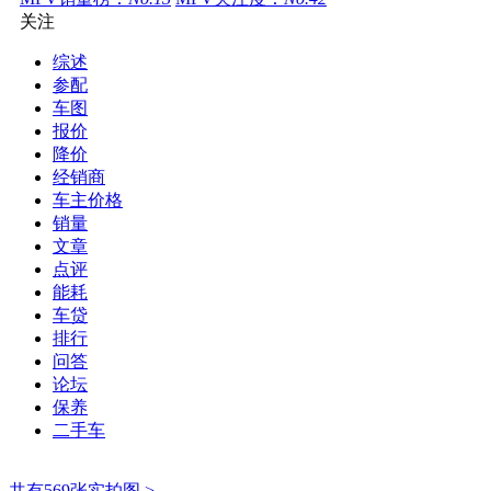
关注
综述
参配
车图
报价
降价
经销商
车主价格
销量
文章
点评
能耗
车贷
排行
问答
论坛
保养
二手车
共有569张实拍图 >