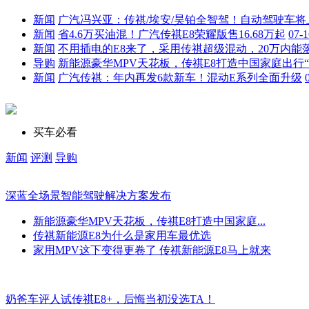
新闻
广汽冯兴亚：传祺/埃安/昊铂全智驾！自动驾驶车将
新闻
省4.6万买油混！广汽传祺E8荣耀版售16.68万起
07-1
新闻
不用插电的E8来了，采用传祺超级混动，20万内能
导购
新能源豪华MPV天花板，传祺E8打造中国家庭出行“
新闻
广汽传祺：年内再发6款新车！混动E系列全面升级
买车必看
新闻
评测
导购
深蓝全场景智能驾驶解决方案发布
新能源豪华MPV天花板，传祺E8打造中国家庭...
传祺新能源E8为什么是家用车最优选
家用MPV这下变得更卷了 传祺新能源E8马上就来
奶爸车评人试传祺E8+，后悔当初没选TA！