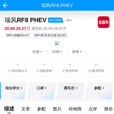
瑞风RF8 PHEV
瑞风RF8 PHEV
购车指南
--
分
20.99-28.57万
指导价:20.99-28.57万
MPV 销量NO.47
MPV车市关注度 NO.83
外观
内饰
座椅
--
--
--
--
综合输出力
续航里程
快充时间
慢充时间
综合评分
口碑
裸车价
参配
--
--
--
--
综述
文章
参配
图片
经销商
点评
降价