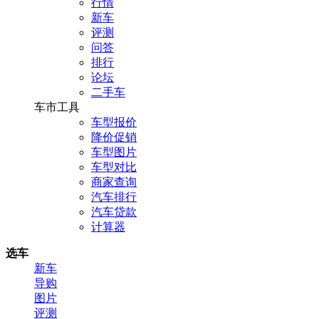
行情
新车
评测
问答
排行
论坛
二手车
车市工具
车型报价
降价促销
车型图片
车型对比
商家查询
汽车排行
汽车贷款
计算器
选车
新车
导购
图片
评测