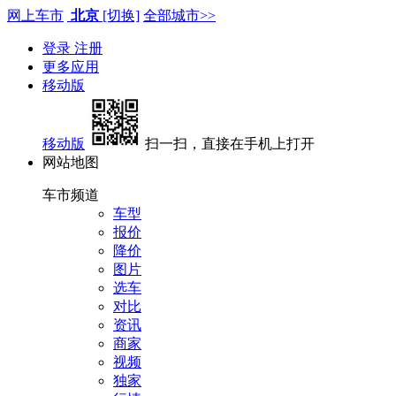
网上车市
北京
[切换]
全部城市>>
登录
注册
更多应用
移动版
移动版
扫一扫，直接在手机上打开
网站地图
车市频道
车型
报价
降价
图片
选车
对比
资讯
商家
视频
独家