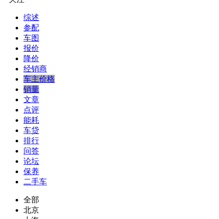
综述
参配
车图
报价
降价
经销商
车主价格
销量
文章
点评
能耗
车贷
排行
问答
论坛
保养
二手车
全部
北京