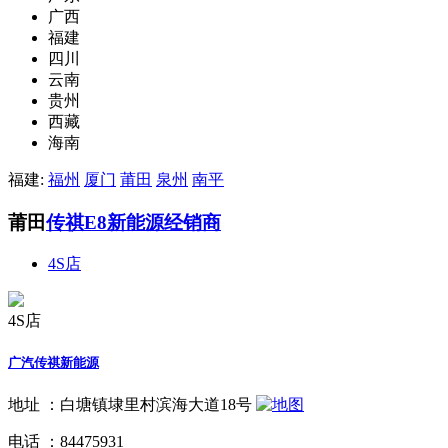
广西
福建
四川
云南
贵州
西藏
海南
福建:
福州
厦门
莆田
泉州
南平
莆田
传祺E8新能源经销商
4S店
4S店
广汽传祺新能源
地址 ：
白塘镇埭里村滨海大道18号
电话 ：
84475931