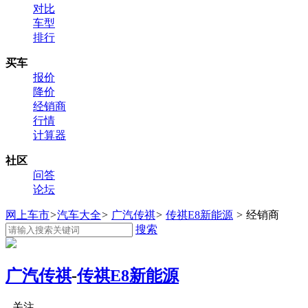
对比
车型
排行
买车
报价
降价
经销商
行情
计算器
社区
问答
论坛
网上车市
>
汽车大全
>
广汽传祺
>
传祺E8新能源
>
经销商
搜索
广汽传祺
-
传祺E8新能源
关注