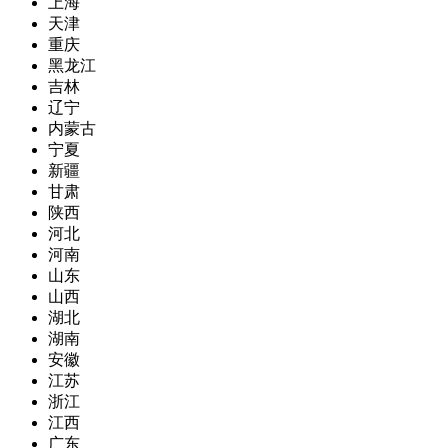
上海
天津
重庆
黑龙江
吉林
辽宁
内蒙古
宁夏
新疆
甘肃
陕西
河北
河南
山东
山西
湖北
湖南
安徽
江苏
浙江
江西
广东