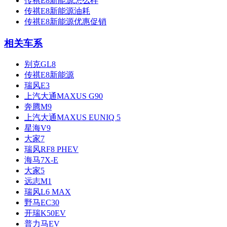
传祺E8新能源怎么样
传祺E8新能源油耗
传祺E8新能源优惠促销
相关车系
别克GL8
传祺E8新能源
瑞风E3
上汽大通MAXUS G90
奔腾M9
上汽大通MAXUS EUNIQ 5
星海V9
大家7
瑞风RF8 PHEV
海马7X-E
大家5
远志M1
瑞风L6 MAX
野马EC30
开瑞K50EV
普力马EV