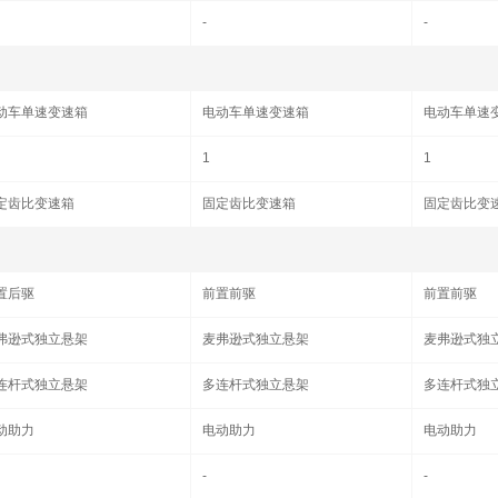
-
-
动车单速变速箱
电动车单速变速箱
电动车单速
1
1
定齿比变速箱
固定齿比变速箱
固定齿比变
置后驱
前置前驱
前置前驱
弗逊式独立悬架
麦弗逊式独立悬架
麦弗逊式独
连杆式独立悬架
多连杆式独立悬架
多连杆式独
动助力
电动助力
电动助力
-
-