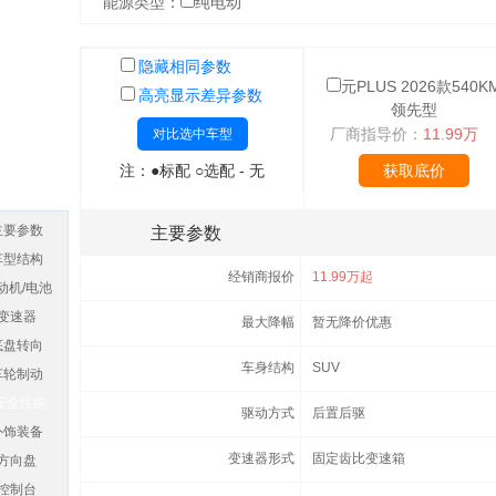
能源类型：
纯电动
隐藏相同参数
元PLUS 2026款540K
高亮显示差异参数
领先型
厂商指导价：
11.99万
对比选中车型
注：●标配 ○选配 - 无
获取底价
主要参数
主要参数
车型结构
经销商报价
11.99万起
动机/电池
变速器
最大降幅
暂无降价优惠
底盘转向
车身结构
SUV
车轮制动
安全性能
驱动方式
后置后驱
外饰装备
变速器形式
固定齿比变速箱
方向盘
控制台