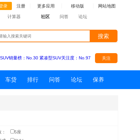
登录
注册
更多应用
移动版
网站地图
计算器
社区
问答
论坛
搜索
SUV销量榜：
No.30
紧凑型SUV关注度：
No.97
关注
车贷
排行
问答
论坛
保养
数：
5座