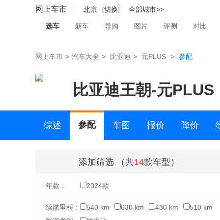
网上车市
北京
[切换]
全部城市>>
选车
新车
导购
图片
评测
对比
网上车市
>
汽车大全
>
比亚迪
>
元PLUS
>
参配
比亚迪王朝
-
元PLUS
参配
综述
车图
报价
降价
二手车
添加筛选
（共
14
款车型）
年款：
2024款
续航里程：
540 km
630 km
430 km
510 km