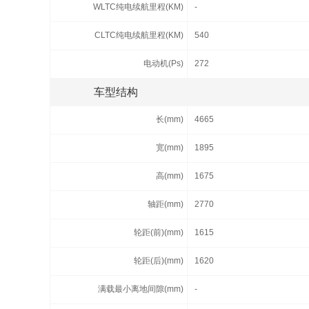
WLTC纯电续航里程(KM)
-
CLTC纯电续航里程(KM)
540
电动机(Ps)
272
车型结构
长(mm)
4665
宽(mm)
1895
高(mm)
1675
轴距(mm)
2770
轮距(前)(mm)
1615
轮距(后)(mm)
1620
满载最小离地间隙(mm)
-