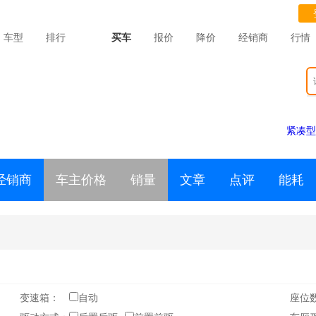
车型
排行
买车
报价
降价
经销商
行情
紧凑型
经销商
车主价格
销量
文章
点评
能耗
变速箱：
自动
座位