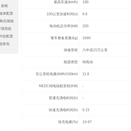
最高车速(km/h)
190
座椅
媒体配置
100公里加速时间(s)
6.6
璃/后视镜
电动机总功率(kW)
200
空调系统
科技配置
整车整备质量(kg)
1690
选装包
保修里程
六年或15万公里
能源类型
纯电动
百公里耗电量(kWh/100km)
11.8
NEDC纯电续航里程(KM)
-
普通充满电时间(h)
-
快速充满电时间(h)
0.15
快充电量(%)
10-97