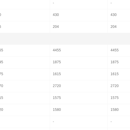
-
-
0
430
430
6
204
204
65
4455
4455
95
1875
1875
75
1615
1615
70
2720
2720
15
1575
1575
20
1580
1580
-
-