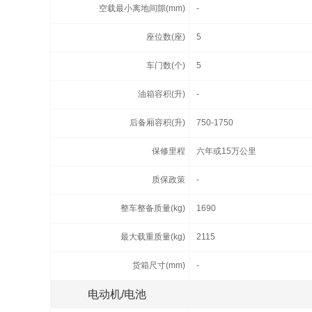
空载最小离地间隙(mm)
-
座位数(座)
5
车门数(个)
5
油箱容积(升)
-
后备厢容积(升)
750-1750
保修里程
六年或15万公里
质保政策
-
整车整备质量(kg)
1690
最大载重质量(kg)
2115
货箱尺寸(mm)
-
电动机/电池