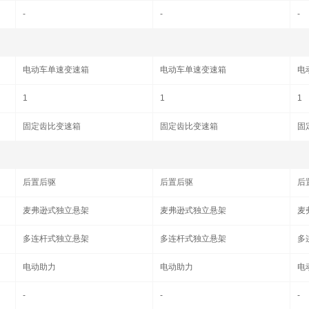
-
-
-
电动车单速变速箱
电动车单速变速箱
电
1
1
1
固定齿比变速箱
固定齿比变速箱
固
后置后驱
后置后驱
后
麦弗逊式独立悬架
麦弗逊式独立悬架
麦
多连杆式独立悬架
多连杆式独立悬架
多
电动助力
电动助力
电
-
-
-