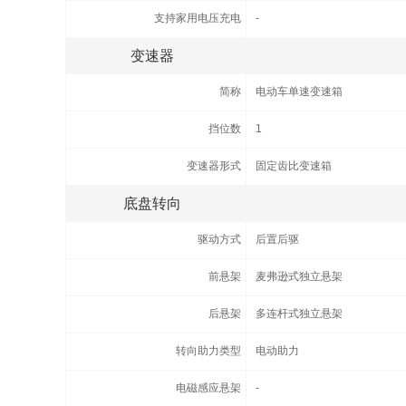
支持家用电压充电
-
变速器
简称
电动车单速变速箱
挡位数
1
变速器形式
固定齿比变速箱
底盘转向
驱动方式
后置后驱
前悬架
麦弗逊式独立悬架
后悬架
多连杆式独立悬架
转向助力类型
电动助力
电磁感应悬架
-