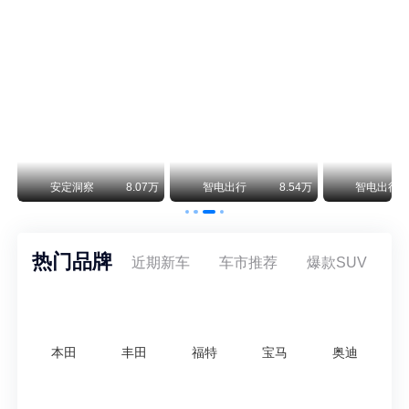
阿斯顿·马丁退出北京市场 三家门店全部关闭
曾在北京坐拥多家授权网点、稳居华北超豪华汽车市场重要一席的阿斯顿·马丁，如今彻底走完了在北京新车零售的全部征程。
不要伤了余承东的心！不内卷价格的华为，弥足珍贵！
纵观鸿蒙智行一路走来的发展路径，很难得地走出了一条和当下车市截然不同的道路：不靠降价走量、不参与低端价格厮杀，始终以技术迭代、架构创新、智能化体验升级、整车品质突破作为核心驱动力，稳步实现产品价值向上、品牌价格带稳步攀升。
万
安定洞察
8.07万
智电出行
8.54万
智电出行
热门品牌
近期新车
车市推荐
爆款SUV
本田
丰田
福特
宝马
奥迪