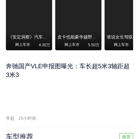
《安定洞察》汽车烧不烧油，和石油安全无关！
皮卡也能豪华越野！纵横F700上市，限时卖29.99万起
网上车市
网上车市
网上车市
4.30万
5.50万
奔驰国产VLE申报图曝光：车长超5米3轴距超
3米3
李超
15小时前
车型推荐
推荐