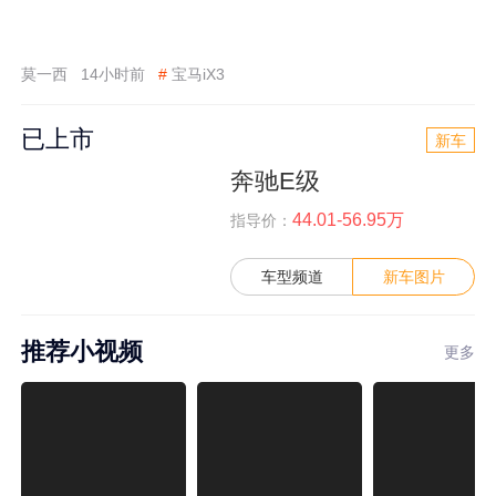
莫一西
14小时前
#
宝马iX3
已上市
新车
奔驰E级
44.01-56.95万
指导价：
车型频道
新车图片
推荐小视频
更多