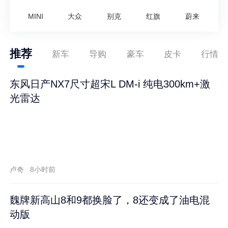
MINI
大众
别克
红旗
蔚来
推荐
新车
导购
豪车
皮卡
行情
东风日产NX7尺寸超宋L DM-i 纯电300km+激
光雷达
卢奇
8小时前
魏牌新高山8和9都换脸了，8还变成了油电混
动版