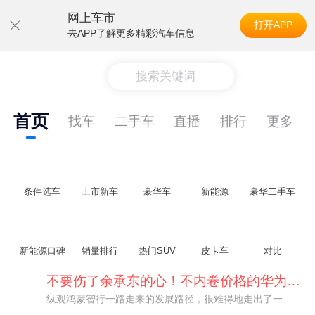
网上车市
打开APP
去APP了解更多精彩汽车信息
搜索关键词
首页
找车
二手车
直播
排行
更多
条件选车
上市新车
豪华车
新能源
豪华二手车
新能源口碑
销量排行
热门SUV
皮卡车
对比
不要伤了余承东的心！不内卷价格的华为，弥足珍贵！
纵观鸿蒙智行一路走来的发展路径，很难得地走出了一条和当下车市截然不同的道路：不靠降价走量、不参与低端价格厮杀，始终以技术迭代、架构创新、智能化体验升级、整车品质突破作为核心驱动力，稳步实现产品价值向上、品牌价格带稳步攀升。