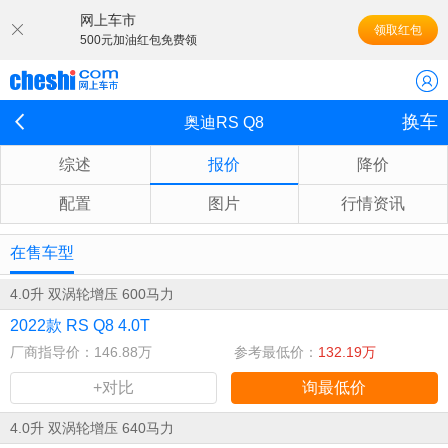
网上车市
领取红包
500元加油红包免费领
换车
奥迪RS Q8
综述
报价
降价
配置
图片
行情资讯
在售车型
4.0升 双涡轮增压 600马力
2022款 RS Q8 4.0T
厂商指导价：146.88万
参考最低价：
132.19万
+对比
询最低价
4.0升 双涡轮增压 640马力