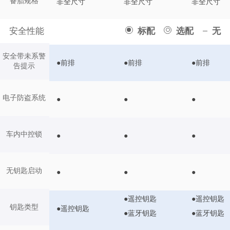
备胎规格
非全尺寸
非全尺寸
非全尺寸
安全性能
标配
选配
无
安全带未系警
●前排
●前排
●前排
告提示
电子防盗系统
●
●
●
车内中控锁
●
●
●
无钥匙启动
●
●
●
●遥控钥匙
●遥控钥匙
钥匙类型
●遥控钥匙
●蓝牙钥匙
●蓝牙钥匙