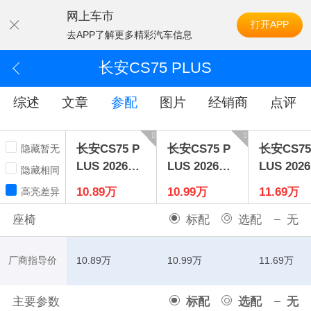
网上车市
打开APP
去APP了解更多精彩汽车信息
长安CS75 PLUS
综述
文章
参配
图片
经销商
点评
长安CS75 P
长安CS75 P
长安CS75
隐藏暂无
LUS 2026款
LUS 2026款
LUS 202
隐藏相同
智慧冠军版
第四代 1.5T
智慧冠军
10.89万
10.99万
11.69万
高亮差异
1.5T 新蓝鲸
蓝鲸超擎真
1.5T 新
智领型
香型
智航型
座椅
标配
选配
无
厂商指导价
10.89万
10.99万
11.69万
主要参数
标配
选配
无