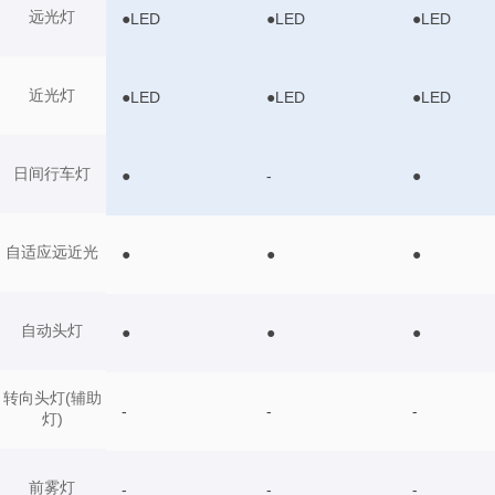
远光灯
●LED
●LED
●LED
近光灯
●LED
●LED
●LED
日间行车灯
●
-
●
自适应远近光
●
●
●
自动头灯
●
●
●
转向头灯(辅助
-
-
-
灯)
前雾灯
-
-
-