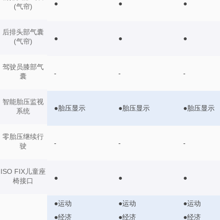
●
●
●
(气帘)
后排头部气囊
●
●
●
(气帘)
驾驶员膝部气
-
-
-
囊
智能胎压监视
●胎压显示
●胎压显示
●胎压显示
系统
零胎压继续行
-
-
-
驶
ISO FIX儿童座
●
●
●
椅接口
●运动
●运动
●运动
●经济
●经济
●经济