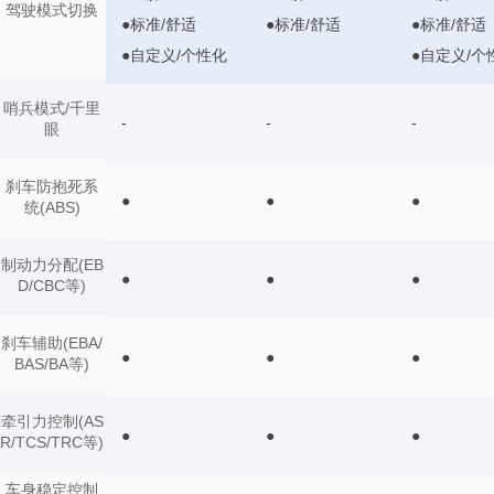
驾驶模式切换
●标准/舒适
●标准/舒适
●标准/舒适
●自定义/个性化
●自定义/个
哨兵模式/千里
-
-
-
眼
刹车防抱死系
●
●
●
统(ABS)
制动力分配(EB
●
●
●
D/CBC等)
刹车辅助(EBA/
●
●
●
BAS/BA等)
牵引力控制(AS
●
●
●
R/TCS/TRC等)
车身稳定控制