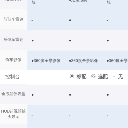
航
航
前驻车雷达
-
●
-
后倒车雷达
●
●
●
倒车影像
●360度全景影像
●360度全景影像
●360度全
控制台
标配
选配
无
全液晶仪表盘
●
●
●
HUD超视距抬
-
-
-
头显示