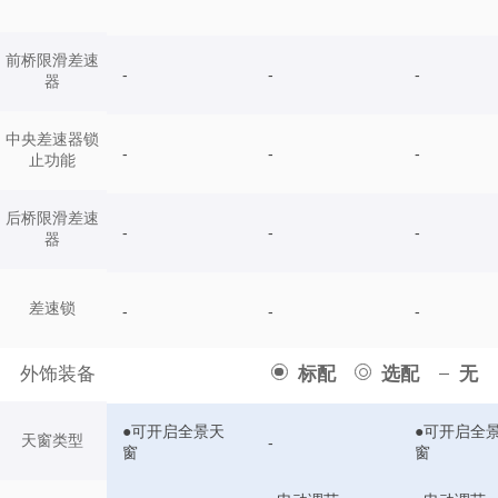
前桥限滑差速
-
-
-
器
中央差速器锁
-
-
-
止功能
后桥限滑差速
-
-
-
器
差速锁
-
-
-
外饰装备
标配
选配
无
●可开启全景天
●可开启全
天窗类型
-
窗
窗