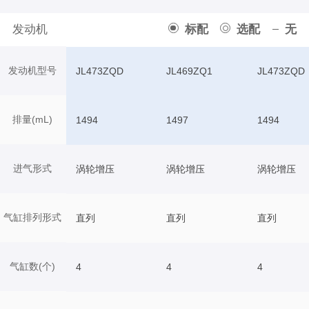
发动机
标配
选配
无
发动机型号
JL473ZQD
JL469ZQ1
JL473ZQD
排量(mL)
1494
1497
1494
进气形式
涡轮增压
涡轮增压
涡轮增压
气缸排列形式
直列
直列
直列
气缸数(个)
4
4
4