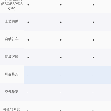
(ESC/ESP/DS
●
●
●
C等)
上坡辅助
●
●
●
自动驻车
●
●
●
陡坡缓降
●
●
●
可变悬架
-
-
-
空气悬架
-
-
-
可变转向比
-
-
-