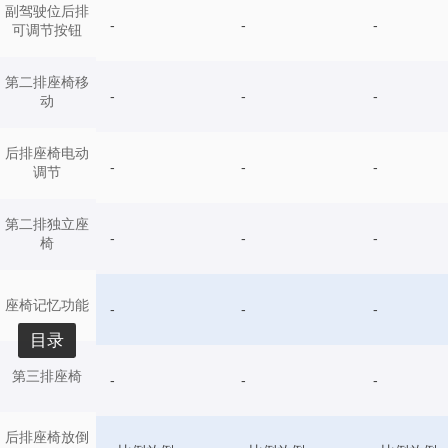
副驾驶位后排
-
-
-
可调节按钮
第二排座椅移
-
-
-
动
后排座椅电动
-
-
-
调节
第二排独立座
-
-
-
椅
座椅记忆功能
-
-
-
目录
第三排座椅
-
-
-
后排座椅放倒