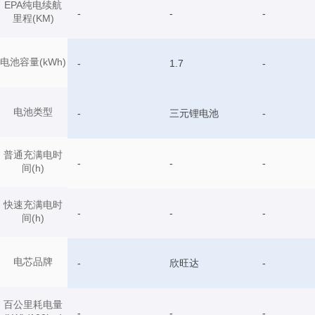
EPA纯电续航
-
-
-
里程(KM)
电池容量(kWh)
-
1.7
-
电池类型
-
三元锂电池
-
普通充满电时
-
-
-
间(h)
快速充满电时
-
-
-
间(h)
电芯品牌
-
欣旺达
-
百公里耗电量
-
-
-