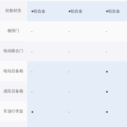
轮毂材质
●铝合金
●铝合金
●铝合金
侧滑门
-
-
-
电动吸合门
-
-
-
电动后备厢
-
-
●
感应后备厢
-
-
●
车顶行李架
●
-
●