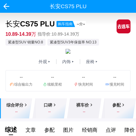
长安CS75 PLU
长安CS75 PLU
购车指南
--
分
10.89-14.39万
指导价:10.89-14.39万
紧凑型SUV 销量NO.8
紧凑型SUV3年保值率 NO.13
外观
内饰
座椅
--
--
--
--
综合输出力
续航里程
快充时间
慢充时间
综合评分
口碑
裸车价
参配
--
--
--
--
综述
文章
参配
图片
经销商
点评
降价