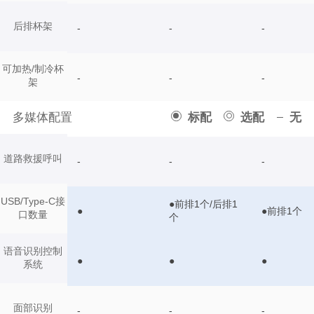
后排杯架
-
-
-
可加热/制冷杯
-
-
-
架
多媒体配置
标配
选配
无
道路救援呼叫
-
-
-
USB/Type-C接
●前排1个/后排1
●
●前排1个
口数量
个
语音识别控制
●
●
●
系统
面部识别
-
-
-