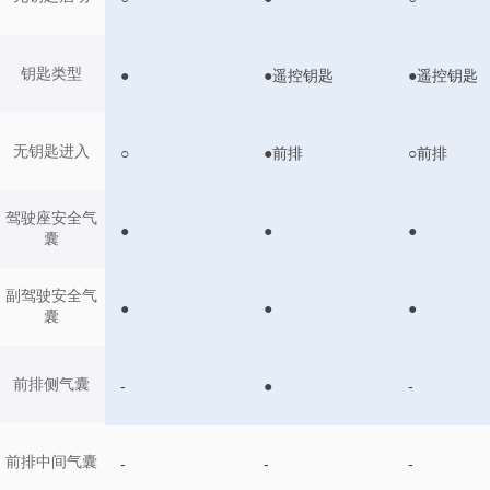
钥匙类型
●
●遥控钥匙
●遥控钥匙
无钥匙进入
○
●前排
○前排
驾驶座安全气
●
●
●
囊
副驾驶安全气
●
●
●
囊
前排侧气囊
-
●
-
前排中间气囊
-
-
-