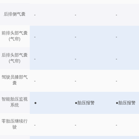
后排侧气囊
-
-
-
前排头部气囊
-
-
-
(气帘)
后排头部气囊
-
-
-
(气帘)
驾驶员膝部气
-
-
-
囊
智能胎压监视
●
●胎压报警
●胎压报警
系统
零胎压继续行
-
-
-
驶