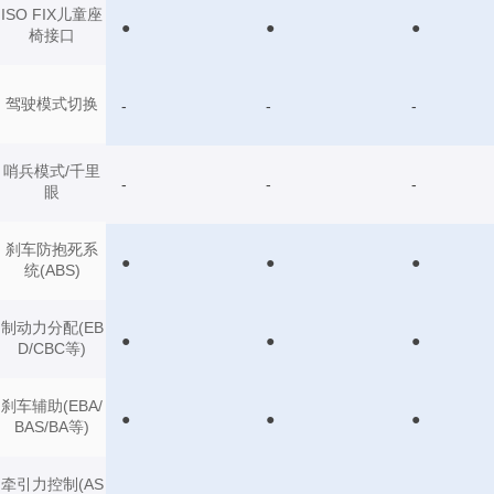
ISO FIX儿童座
●
●
●
椅接口
驾驶模式切换
-
-
-
哨兵模式/千里
-
-
-
眼
刹车防抱死系
●
●
●
统(ABS)
制动力分配(EB
●
●
●
D/CBC等)
刹车辅助(EBA/
●
●
●
BAS/BA等)
牵引力控制(AS