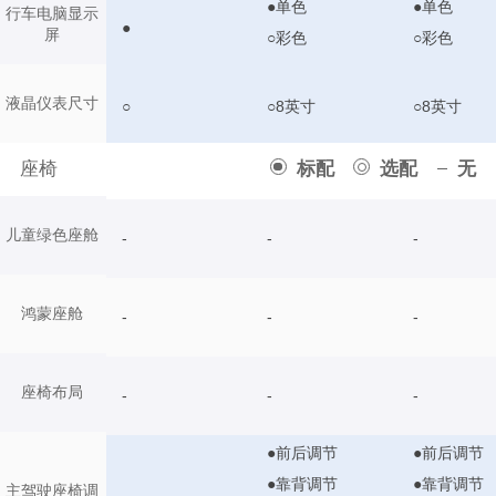
●单色
●单色
行车电脑显示
●
屏
○彩色
○彩色
液晶仪表尺寸
○
○8英寸
○8英寸
座椅
标配
选配
无
儿童绿色座舱
-
-
-
鸿蒙座舱
-
-
-
座椅布局
-
-
-
●前后调节
●前后调节
●靠背调节
●靠背调节
主驾驶座椅调