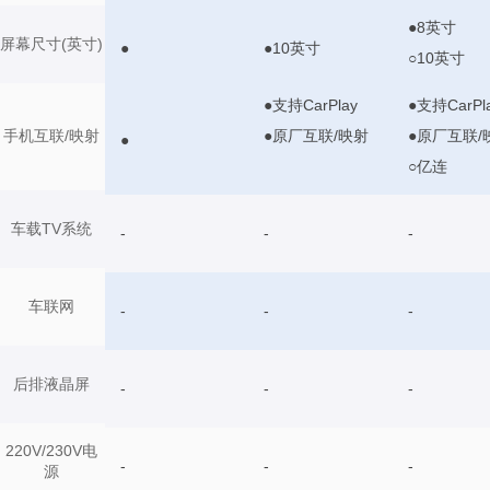
●8英寸
屏幕尺寸(英寸)
●
●10英寸
○10英寸
●支持CarPlay
●支持CarPl
●原厂互联/映射
●原厂互联/
手机互联/映射
●
○亿连
车载TV系统
-
-
-
车联网
-
-
-
后排液晶屏
-
-
-
220V/230V电
-
-
-
源