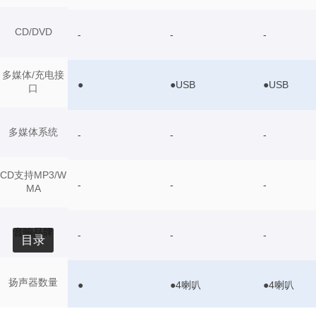
CD/DVD
-
-
-
多媒体/充电接
●
●USB
●USB
口
多媒体系统
-
-
-
CD支持MP3/W
-
-
-
MA
音响品牌
-
-
-
目录
扬声器数量
●
●4喇叭
●4喇叭