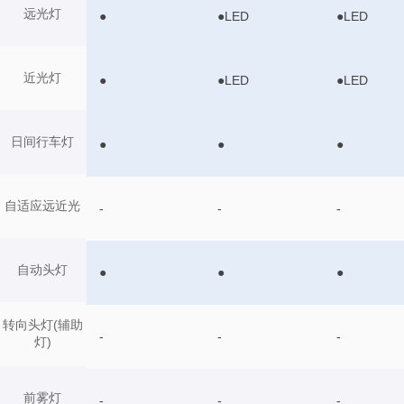
远光灯
●
●LED
●LED
近光灯
●
●LED
●LED
日间行车灯
●
●
●
自适应远近光
-
-
-
自动头灯
●
●
●
转向头灯(辅助
-
-
-
灯)
前雾灯
-
-
-