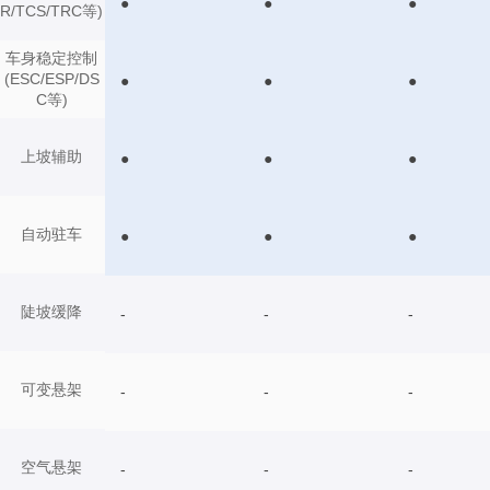
●
●
●
R/TCS/TRC等)
车身稳定控制
(ESC/ESP/DS
●
●
●
C等)
上坡辅助
●
●
●
自动驻车
●
●
●
陡坡缓降
-
-
-
可变悬架
-
-
-
空气悬架
-
-
-