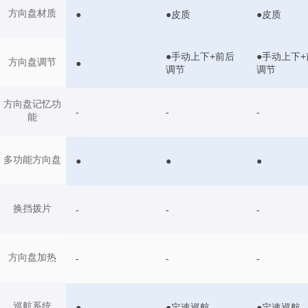
方向盘材质
●
●皮质
●皮质
●手动上下+前后
●手动上下+
方向盘调节
●
调节
调节
方向盘记忆功
-
-
-
能
多功能方向盘
●
●
●
换挡拨片
-
-
-
方向盘加热
-
-
-
巡航系统
●
●定速巡航
●定速巡航