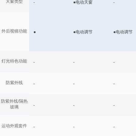
天窗类型
-
●电动天窗
-
外后视镜功能
●
●电动调节
●电动调节
灯光特色功能
-
-
-
防紫外线
-
-
-
防紫外线/隔热
-
-
-
玻璃
运动外观套件
-
-
-