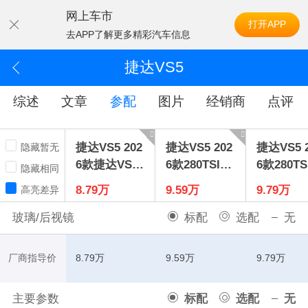
网上车市
打开APP
去APP了解更多精彩汽车信息
捷达VS5
综述
文章
参配
图片
经销商
点评
捷达VS5 202
捷达VS5 202
捷达VS5 
隐藏暂无
6款捷达VS52
6款280TSI手
6款280TS
隐藏相同
80TSI手动先
动悦享版
动好运Plu
8.79万
9.59万
9.79万
高亮差异
锋版
版
玻璃/后视镜
标配
选配
无
厂商指导价
8.79万
9.59万
9.79万
主要参数
标配
选配
无