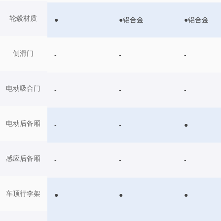
轮毂材质
●
●铝合金
●铝合金
侧滑门
-
-
-
电动吸合门
-
-
-
电动后备厢
-
-
●
感应后备厢
-
-
-
车顶行李架
●
●
●