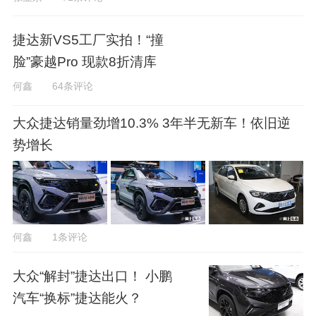
捷达新VS5工厂实拍！“撞
脸”豪越Pro 现款8折清库
何鑫
64条评论
大众捷达销量劲增10.3% 3年半无新车！依旧逆
势增长
何鑫
1条评论
大众“解封”捷达出口！ 小鹏
汽车“换标”捷达能火？