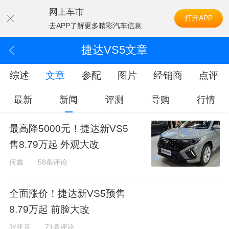
网上车市
打开APP
去APP了解更多精彩汽车信息
捷达VS5文章
综述
文章
参配
图片
经销商
点评
最新
新闻
评测
导购
行情
最高降5000元！捷达新VS5
售8.79万起 外观大改
何鑫
58条评论
全面涨价！捷达新VS5预售
8.79万起 前脸大改
张亚京
71条评论