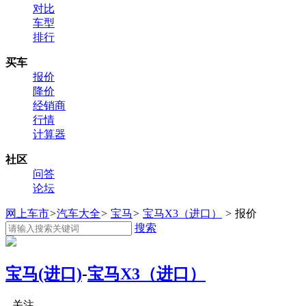
对比
车型
排行
买车
报价
降价
经销商
行情
计算器
社区
问答
论坛
网上车市
>
汽车大全
>
宝马
>
宝马X3（进口）
>
报价
搜索
宝马(进口)
-
宝马X3（进口）
关注