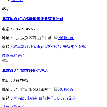
4S店
北京运通兴宝汽车销售服务有限公司
电话：
010-69286777
地址：
北京大兴区西红门中鼎...
促销：
驭享新领域运通兴宝BMW7系升级您的爱驾
试驾
获取底价
4S店
北京盈之宝望京领创灯塔店
电话：
84475931
地址：
北京市朝阳区利泽东二...
促销：
宝马M5热销中 目前售价145.39万元起