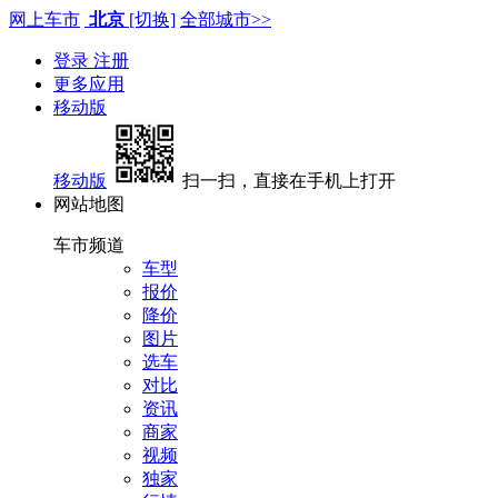
网上车市
北京
[切换]
全部城市>>
登录
注册
更多应用
移动版
移动版
扫一扫，直接在手机上打开
网站地图
车市频道
车型
报价
降价
图片
选车
对比
资讯
商家
视频
独家