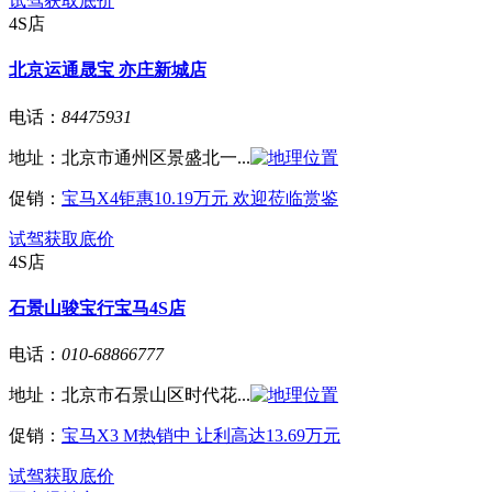
试驾
获取底价
4S店
北京运通晟宝 亦庄新城店
电话：
84475931
地址：
北京市通州区景盛北一...
促销：
宝马X4钜惠10.19万元 欢迎莅临赏鉴
试驾
获取底价
4S店
石景山骏宝行宝马4S店
电话：
010-68866777
地址：
北京市石景山区时代花...
促销：
宝马X3 M热销中 让利高达13.69万元
试驾
获取底价