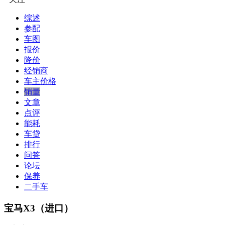
综述
参配
车图
报价
降价
经销商
车主价格
销量
文章
点评
能耗
车贷
排行
问答
论坛
保养
二手车
宝马X3（进口）