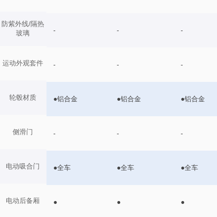
防紫外线/隔热
-
-
-
玻璃
运动外观套件
-
-
-
轮毂材质
●铝合金
●铝合金
●铝合金
侧滑门
-
-
-
电动吸合门
●全车
●全车
●全车
电动后备厢
●
●
●