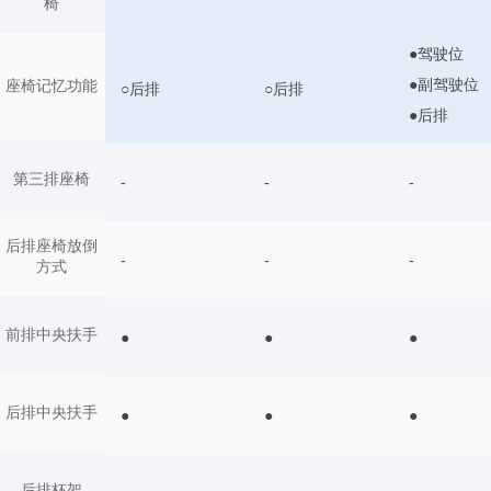
椅
●驾驶位
●副驾驶位
座椅记忆功能
○后排
○后排
●后排
第三排座椅
-
-
-
后排座椅放倒
-
-
-
方式
前排中央扶手
●
●
●
后排中央扶手
●
●
●
后排杯架