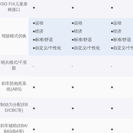
ISO FIX儿童座
●
●
●
椅接口
●运动
●运动
●运动
●经济
●经济
●经济
驾驶模式切换
●标准/舒适
●标准/舒适
●标准/舒适
●自定义/个性化
●自定义/个性化
●自定义/个
哨兵模式/千里
-
-
-
眼
刹车防抱死系
●
●
●
统(ABS)
制动力分配(EB
●
●
●
D/CBC等)
刹车辅助(EBA/
●
●
●
BAS/BA等)