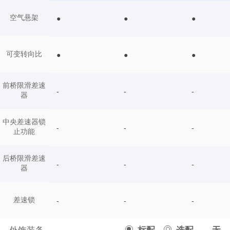
空气悬架
●
●
●
可变转向比
●
●
●
前桥限滑差速
-
-
-
器
中央差速器锁
-
-
-
止功能
后桥限滑差速
-
-
-
器
差速锁
-
-
-