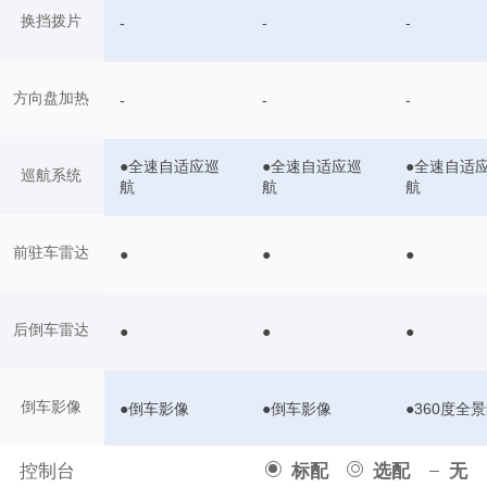
换挡拨片
-
-
-
方向盘加热
-
-
-
●全速自适应巡
●全速自适应巡
●全速自适
巡航系统
航
航
航
前驻车雷达
●
●
●
后倒车雷达
●
●
●
倒车影像
●倒车影像
●倒车影像
●360度全
控制台
标配
选配
无