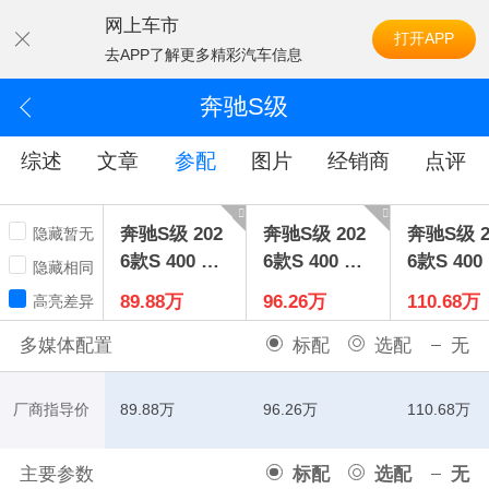
网上车市
打开APP
去APP了解更多精彩汽车信息
奔驰S级
综述
文章
参配
图片
经销商
点评
奔驰S级 202
奔驰S级 202
奔驰S级 2
隐藏暂无
6款S 400 L
6款S 400 L
6款S 400 
隐藏相同
特别版
商务型
豪华型
89.88万
96.26万
110.68万
高亮差异
多媒体配置
标配
选配
无
厂商指导价
89.88万
96.26万
110.68万
主要参数
标配
选配
无