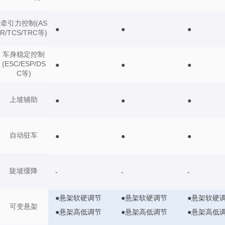
牵引力控制(AS
●
●
●
R/TCS/TRC等)
车身稳定控制
(ESC/ESP/DS
●
●
●
C等)
上坡辅助
●
●
●
自动驻车
●
●
●
陡坡缓降
-
-
-
●悬架软硬调节
●悬架软硬调节
●悬架软硬
可变悬架
●悬架高低调节
●悬架高低调节
●悬架高低