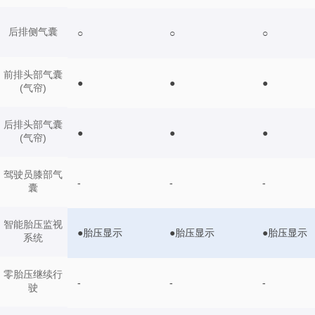
后排侧气囊
○
○
○
前排头部气囊
●
●
●
(气帘)
后排头部气囊
●
●
●
(气帘)
驾驶员膝部气
-
-
-
囊
智能胎压监视
●胎压显示
●胎压显示
●胎压显示
系统
零胎压继续行
-
-
-
驶