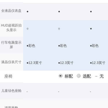
全液晶仪表盘
●
●
●
HUD超视距抬
○
○
●
头显示
行车电脑显示
●彩色
●彩色
●彩色
屏
液晶仪表尺寸
●12.3英寸
●12.3英寸
●12.3英寸
座椅
标配
选配
无
儿童绿色座舱
-
-
-
鸿蒙座舱