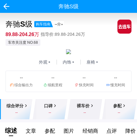
奔驰S级
奔驰S级
购车指南
--
分
89.88-204.26万
指导价:89.88-204.26万
车市关注度 NO.68
外观
内饰
座椅
--
--
--
--
综合输出力
续航里程
快充时间
慢充时间
综合评分
口碑
裸车价
参配
--
--
--
--
综述
文章
参配
图片
经销商
点评
降价