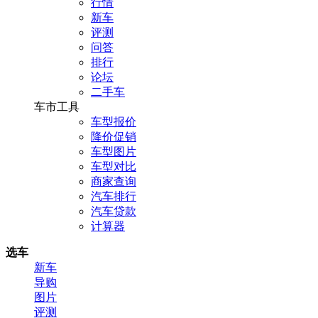
行情
新车
评测
问答
排行
论坛
二手车
车市工具
车型报价
降价促销
车型图片
车型对比
商家查询
汽车排行
汽车贷款
计算器
选车
新车
导购
图片
评测