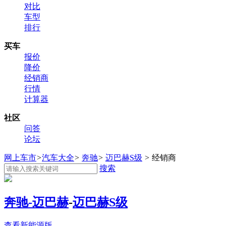
对比
车型
排行
买车
报价
降价
经销商
行情
计算器
社区
问答
论坛
网上车市
>
汽车大全
>
奔驰
>
迈巴赫S级
>
经销商
搜索
奔驰-迈巴赫
-
迈巴赫S级
查看新能源版