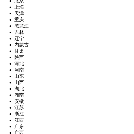
北京
上海
天津
重庆
黑龙江
吉林
辽宁
内蒙古
甘肃
陕西
河北
河南
山东
山西
湖北
湖南
安徽
江苏
浙江
江西
广东
广西