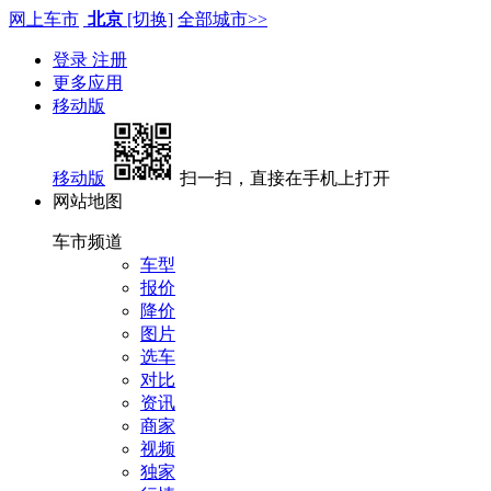
网上车市
北京
[切换]
全部城市>>
登录
注册
更多应用
移动版
移动版
扫一扫，直接在手机上打开
网站地图
车市频道
车型
报价
降价
图片
选车
对比
资讯
商家
视频
独家