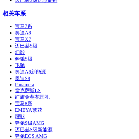
迈巴赫S级优惠促销
相关车系
宝马7系
奥迪A8
宝马X7
迈巴赫S级
幻影
奔驰S级
飞驰
奥迪A8新能源
奥迪S8
Panamera
雷克萨斯LS
红旗金葵花国礼
宝马8系
EMEYA繁花
曜影
奔驰S级AMG
迈巴赫S级新能源
奔驰EQS AMG