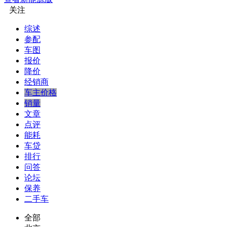
关注
综述
参配
车图
报价
降价
经销商
车主价格
销量
文章
点评
能耗
车贷
排行
问答
论坛
保养
二手车
全部