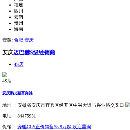
福建
四川
云南
贵州
海南
安徽:
合肥
安庆
安庆
迈巴赫S级经销商
4S店
4S店
安庆鹏龙融富奔驰
地址 ：
安徽省安庆市宜秀区经开区中兴大道与兴业路交叉口
电话 ：
84475931
促销 ：
奔驰CLS正价销售58.8万起 欢迎垂询