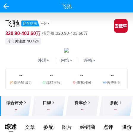
飞驰
飞驰
购车指南
--
分
320.90-403.60万
指导价:320.90-403.60万
车市关注度 NO.424
外观
内饰
座椅
--
--
--
--
综合输出力
续航里程
快充时间
慢充时间
综合评分
口碑
裸车价
参配
--
--
--
--
综述
文章
参配
图片
经销商
点评
降价