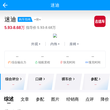
迷迪
迷迪
购车指南
--
分
5.93-8.68万
指导价:5.93-8.68万
外观
内饰
座椅
--
--
--
--
综合输出力
续航里程
快充时间
慢充时间
综合评分
口碑
裸车价
参配
--
--
--
--
综述
文章
参配
图片
经销商
点评
降价