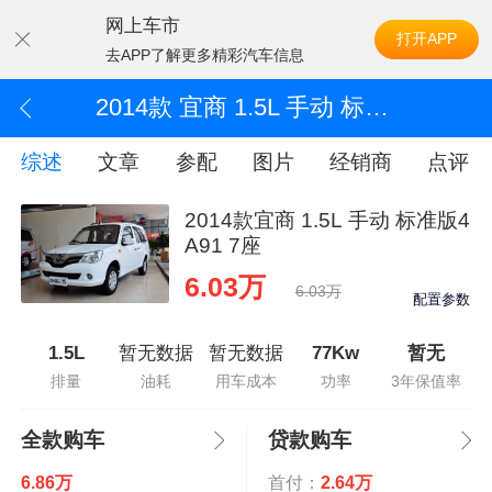
网上车市
打开APP
去APP了解更多精彩汽车信息
2014款 宜商 1.5L 手动 标准版4A91 7座
综述
文章
参配
图片
经销商
点评
2014款宜商 1.5L 手动 标准版4
A91 7座
6.03万
6.03万
配置参数
1.5L
暂无数据
暂无数据
77Kw
暂无
排量
油耗
用车成本
功率
3年保值率
全款购车
贷款购车
6.86万
首付：
2.64万