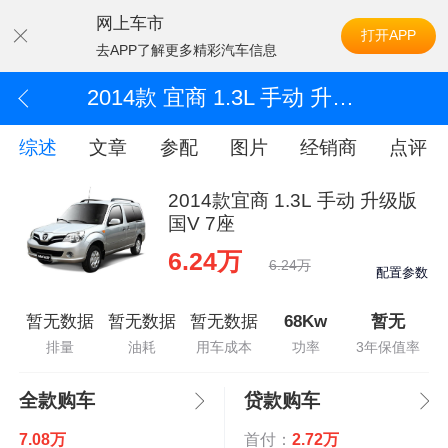
网上车市
打开APP
去APP了解更多精彩汽车信息
2014款 宜商 1.3L 手动 升级版 国V 7座
综述
文章
参配
图片
经销商
点评
2014款宜商 1.3L 手动 升级版
国V 7座
6.24万
6.24万
配置参数
暂无数据
暂无数据
暂无数据
68Kw
暂无
排量
油耗
用车成本
功率
3年保值率
全款购车
贷款购车
7.08万
首付：
2.72万