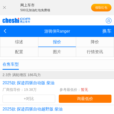
网上车市
领取红包
500元加油红包免费领
换车
游骑侠Ranger
综述
报价
降价
配置
图片
行情资讯
在售车型
2.3升 涡轮增压 186马力
2025款 探迹四驱自动版 柴油
厂商指导价：19.38万
参考最低价：
暂无
+对比
询最低价
2025款 探迹四驱自动越野版 柴油