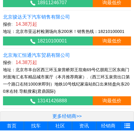
18911246707
询最低价
北京骏达天下汽车销售有限公司
14.38万起
报价:
地址：北京市亚运村检测场向东200米！销售热线：18210100001
18210100001
询最低价
北京海汇恒通汽车贸易有限公司
14.38万起
报价:
地址：北京市丰台区西三环玉泉营桥郑王坟南69号亿朋苑三区东南门
对面海汇名车精品城市展厅（本月推荐商家）.（西三环玉泉营出口第
一个路口右转1000米即到）地铁10号线纪家庙站B口出来转盘向东20
0米右转.导航搜索{君鼎国际}
13141426888
询最低价
更多经销商>>
首页
找车
社区
资讯
经销商