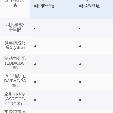
驾驶模式切
换
●标准/舒适
●标准/舒适
哨兵模式/
-
-
千里眼
刹车防抱死
●
●
系统(ABS)
制动力分配
(EBD/CBC
●
●
等)
刹车辅助(E
BA/BAS/BA
●
●
等)
牵引力控制
(ASR/TCS/
●
●
TRC等)
车身稳定控