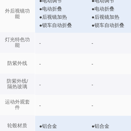
●电动调节
●电动调节
●电动折叠
●电动折叠
外后视镜功
能
●后视镜加热
●后视镜加热
●锁车自动折叠
●锁车自动折叠
灯光特色功
-
-
能
防紫外线
-
-
防紫外线/
-
-
隔热玻璃
运动外观套
-
-
件
轮毂材质
●铝合金
●铝合金