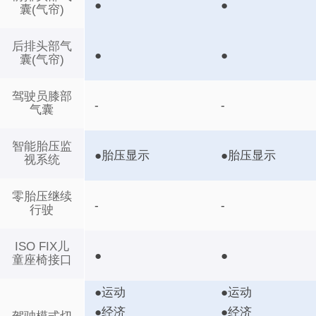
●
●
囊(气帘)
后排头部气
●
●
囊(气帘)
驾驶员膝部
-
-
气囊
智能胎压监
●胎压显示
●胎压显示
视系统
零胎压继续
-
-
行驶
ISO FIX儿
●
●
童座椅接口
●运动
●运动
●经济
●经济