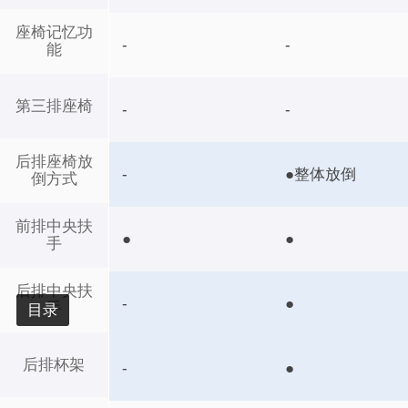
座椅记忆功
-
-
能
第三排座椅
-
-
后排座椅放
-
●整体放倒
倒方式
前排中央扶
●
●
手
后排中央扶
-
●
手
目录
后排杯架
-
●