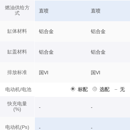
燃油供给方
直喷
直喷
式
缸体材料
铝合金
铝合金
缸盖材料
铝合金
铝合金
排放标准
国VI
国VI
电动机/电池
标配
选配
无
快充电量
-
-
(%)
电动机(Ps)
-
-