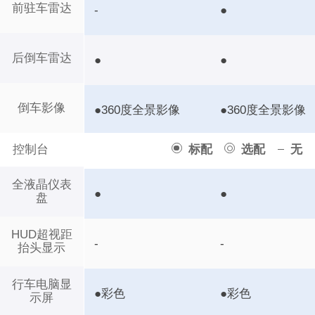
前驻车雷达
-
●
后倒车雷达
●
●
倒车影像
●360度全景影像
●360度全景影像
控制台
标配
选配
无
全液晶仪表
●
●
盘
HUD超视距
-
-
抬头显示
行车电脑显
●彩色
●彩色
示屏