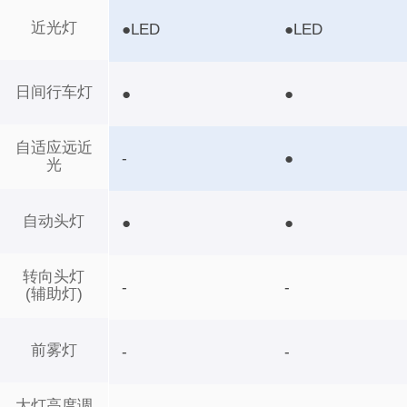
近光灯
●LED
●LED
日间行车灯
●
●
自适应远近
-
●
光
自动头灯
●
●
转向头灯
-
-
(辅助灯)
前雾灯
-
-
大灯高度调