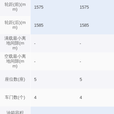
轮距(前)(m
1575
1575
m)
轮距(后)(m
1585
1585
m)
满载最小离
地间隙(m
-
-
m)
空载最小离
地间隙(m
-
-
m)
座位数(座)
5
5
车门数(个)
4
4
油箱容积