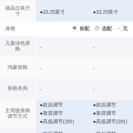
液晶仪表尺
●10.25英寸
●10.25英寸
寸
座椅
标配
选配
无
儿童绿色座
-
-
舱
鸿蒙座舱
-
-
座椅布局
-
-
●前后调节
●前后调节
主驾驶座椅
●靠背调节
●靠背调节
调节方式
●高低调节(2向)
●高低调节(2向)