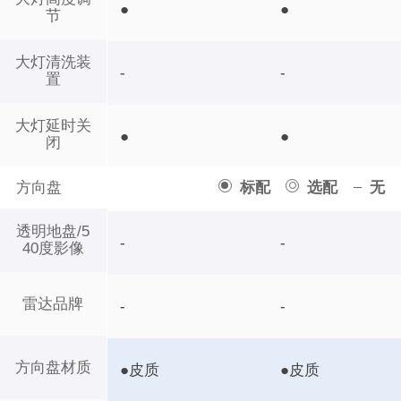
●
●
节
大灯清洗装
-
-
置
大灯延时关
●
●
闭
方向盘
标配
选配
无
透明地盘/5
-
-
40度影像
雷达品牌
-
-
方向盘材质
●皮质
●皮质