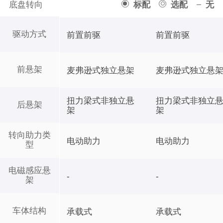
底盘转向
标配
选配
无
驱动方式
前置前驱
前置前驱
前悬架
麦弗逊式独立悬架
麦弗逊式独立悬
扭力梁式非独立悬
扭力梁式非独立
后悬架
架
架
转向助力类
电动助力
电动助力
型
电磁感应悬
-
-
架
车体结构
承载式
承载式