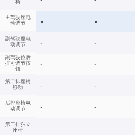
-
-
椅
主驾驶座电
●
●
动调节
副驾驶座电
-
-
动调节
副驾驶位后
排可调节按
-
-
钮
第二排座椅
-
-
移动
后排座椅电
-
-
动调节
第二排独立
-
-
座椅