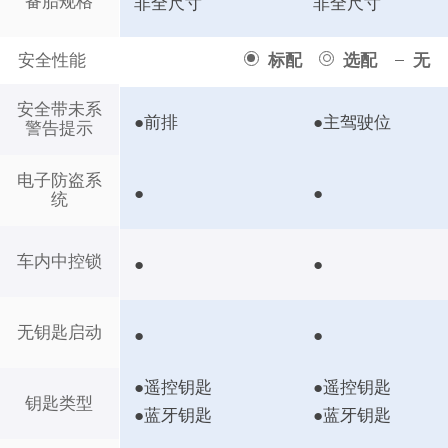
备胎规格
非全尺寸
非全尺寸
安全性能
标配
选配
无
安全带未系
●前排
●主驾驶位
警告提示
电子防盗系
●
●
统
车内中控锁
●
●
无钥匙启动
●
●
●遥控钥匙
●遥控钥匙
钥匙类型
●蓝牙钥匙
●蓝牙钥匙