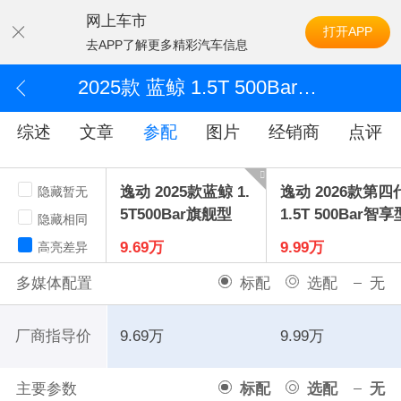
网上车市
打开APP
去APP了解更多精彩汽车信息
2025款 蓝鲸 1.5T 500Bar旗舰型
综述
文章
参配
图片
经销商
点评
逸动 2025款蓝鲸 1.
逸动 2026款第四
隐藏暂无
5T500Bar旗舰型
1.5T 500Bar智享
隐藏相同
9.69万
9.99万
高亮差异
多媒体配置
标配
选配
无
厂商指导价
9.69万
9.99万
主要参数
标配
选配
无