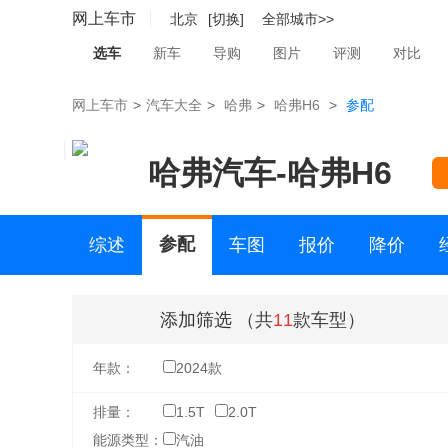
网上车市
北京
[切换]
全部城市>>
选车
新车
导购
图片
评测
对比
网上车市
>
汽车大全
>
哈弗
>
哈弗H6
>
参配
哈弗汽车
-
哈弗H6
参配
综述
车图
报价
降价
二手车
添加筛选
（共
11
款车型）
年款：
2024款
排量：
1.5T
2.0T
能源类型：
汽油