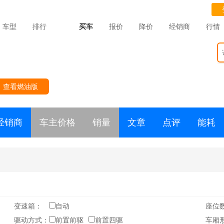
车型
排行
买车
报价
降价
经销商
行情
查看燃油版
经销商
车主价格
销量
文章
点评
能耗
变速箱：
自动
座位
驱动方式：
前置前驱
前置四驱
车厢