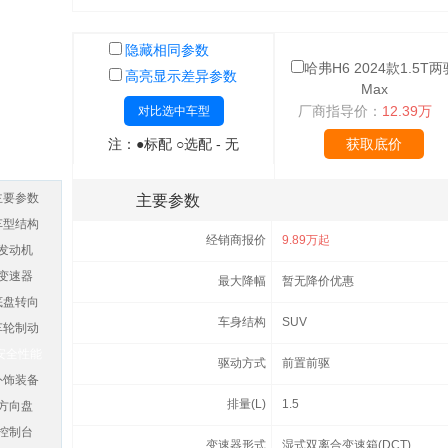
隐藏相同参数
哈弗H6 2024款1.5T两
高亮显示差异参数
Max
厂商指导价：
12.39万
对比选中车型
注：●标配 ○选配 - 无
获取底价
主要参数
主要参数
车型结构
经销商报价
9.89万起
发动机
变速器
最大降幅
暂无降价优惠
底盘转向
车身结构
SUV
车轮制动
安全性能
驱动方式
前置前驱
外饰装备
排量(L)
1.5
方向盘
控制台
变速器形式
湿式双离合变速箱(DCT)