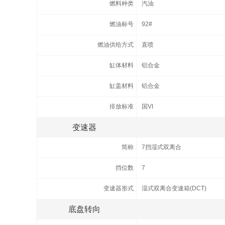
燃料种类
汽油
燃油标号
92#
燃油供给方式
直喷
缸体材料
铝合金
缸盖材料
铝合金
排放标准
国VI
变速器
简称
7挡湿式双离合
挡位数
7
变速器形式
湿式双离合变速箱(DCT)
底盘转向