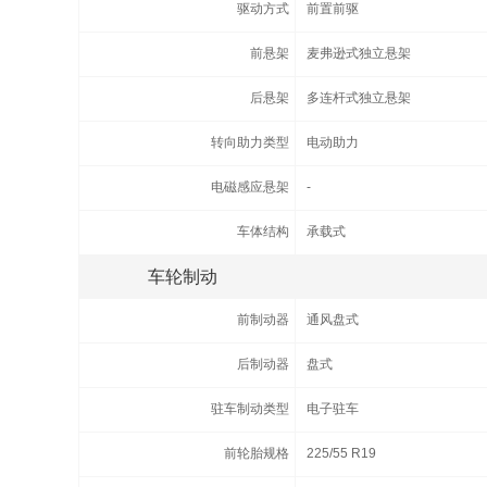
驱动方式
前置前驱
前悬架
麦弗逊式独立悬架
后悬架
多连杆式独立悬架
转向助力类型
电动助力
电磁感应悬架
-
车体结构
承载式
车轮制动
前制动器
通风盘式
后制动器
盘式
驻车制动类型
电子驻车
前轮胎规格
225/55 R19