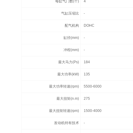
每缸气门数(个)
4
气缸压缩比
-
配气机构
DOHC
缸径(mm)
-
冲程(mm)
-
最大马力(Ps)
184
最大功率(kW)
135
最大功率转速(rpm)
5500-6000
最大扭矩(n.m)
275
最大扭矩转速(rpm)
1500-4000
发动机特有技术
-