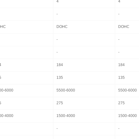
4
4
-
-
OHC
DOHC
DOHC
-
-
-
-
4
184
184
5
135
135
00-6000
5500-6000
5500-6000
5
275
275
00-4000
1500-4000
1500-4000
-
-