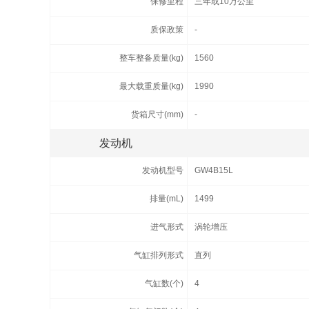
保修里程
三年或10万公里
质保政策
-
整车整备质量(kg)
1560
最大载重质量(kg)
1990
货箱尺寸(mm)
-
发动机
发动机型号
GW4B15L
排量(mL)
1499
进气形式
涡轮增压
气缸排列形式
直列
气缸数(个)
4