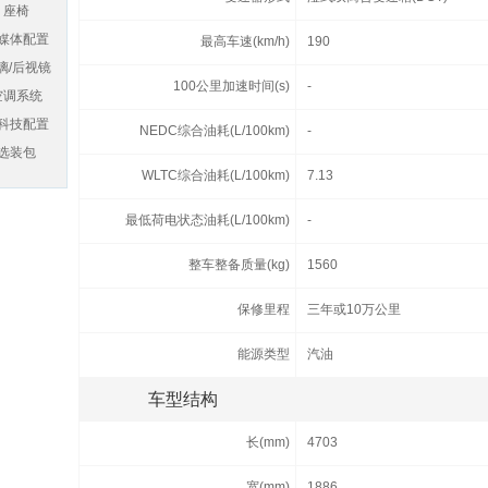
座椅
媒体配置
最高车速(km/h)
190
璃/后视镜
100公里加速时间(s)
-
空调系统
科技配置
NEDC综合油耗(L/100km)
-
选装包
WLTC综合油耗(L/100km)
7.13
最低荷电状态油耗(L/100km)
-
整车整备质量(kg)
1560
保修里程
三年或10万公里
能源类型
汽油
车型结构
长(mm)
4703
宽(mm)
1886