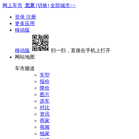
网上车市
北京
[切换]
全部城市>>
登录
注册
更多应用
移动版
移动版
扫一扫，直接在手机上打开
网站地图
车市频道
车型
报价
降价
图片
选车
对比
资讯
商家
视频
独家