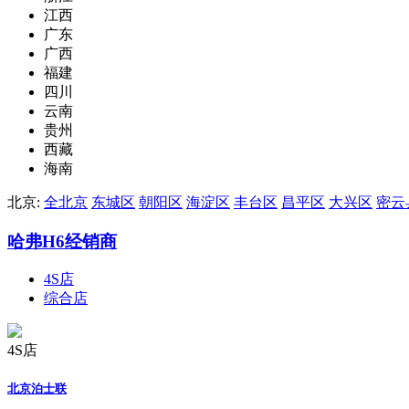
江西
广东
广西
福建
四川
云南
贵州
西藏
海南
北京:
全北京
东城区
朝阳区
海淀区
丰台区
昌平区
大兴区
密云
哈弗H6经销商
4S店
综合店
4S店
北京泊士联