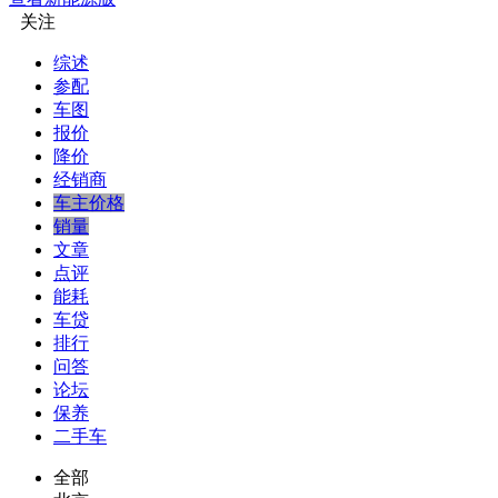
关注
综述
参配
车图
报价
降价
经销商
车主价格
销量
文章
点评
能耗
车贷
排行
问答
论坛
保养
二手车
全部