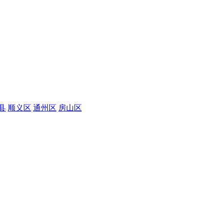
县
顺义区
通州区
房山区