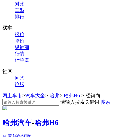
对比
车型
排行
买车
报价
降价
经销商
行情
计算器
社区
问答
论坛
网上车市
>
汽车大全
>
哈弗
>
哈弗H6
>
经销商
请输入搜索关键词
搜索
哈弗汽车
-
哈弗H6
查看新能源版