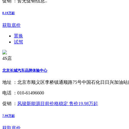
促销 ：
暂无促销信息..
8.19万起
获取底价
置换
试驾
4S店
北京长城汽车品牌体验中心
地址 ：
北京市顺义区李桥镇通顺路75号中国石化日日兴加油站
电话 ：
010-61496600
促销 ：
风骏新能源目前价格稳定 售价19.98万起
7.99万起
获取底价