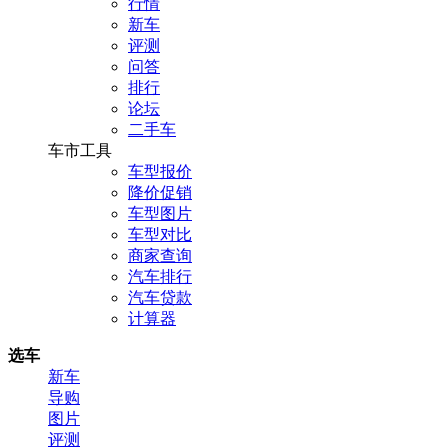
行情
新车
评测
问答
排行
论坛
二手车
车市工具
车型报价
降价促销
车型图片
车型对比
商家查询
汽车排行
汽车贷款
计算器
选车
新车
导购
图片
评测