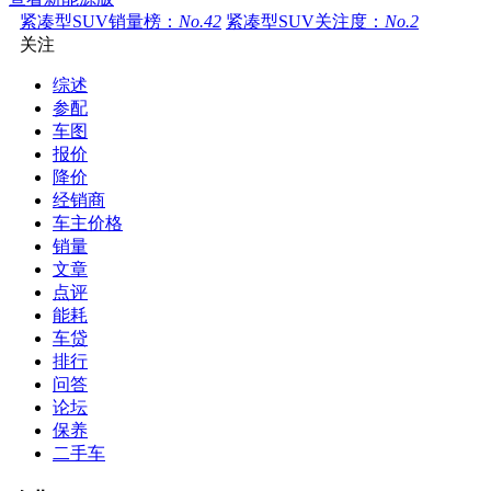
紧凑型SUV销量榜：
No.42
紧凑型SUV关注度：
No.2
关注
综述
参配
车图
报价
降价
经销商
车主价格
销量
文章
点评
能耗
车贷
排行
问答
论坛
保养
二手车