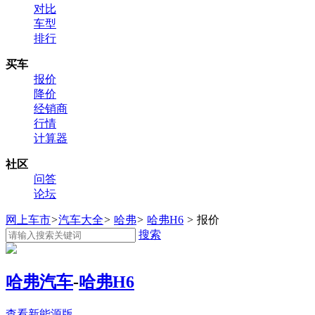
对比
车型
排行
买车
报价
降价
经销商
行情
计算器
社区
问答
论坛
网上车市
>
汽车大全
>
哈弗
>
哈弗H6
>
报价
搜索
哈弗汽车
-
哈弗H6
查看新能源版