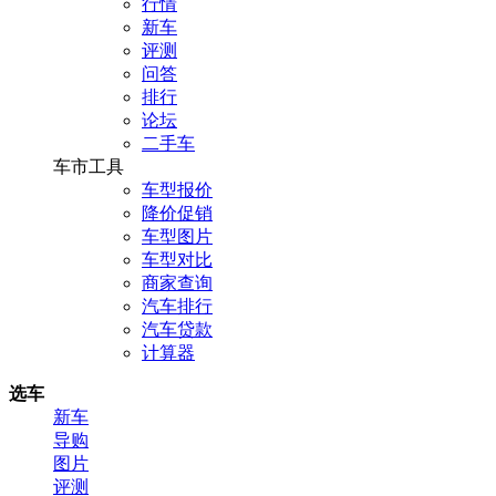
行情
新车
评测
问答
排行
论坛
二手车
车市工具
车型报价
降价促销
车型图片
车型对比
商家查询
汽车排行
汽车贷款
计算器
选车
新车
导购
图片
评测