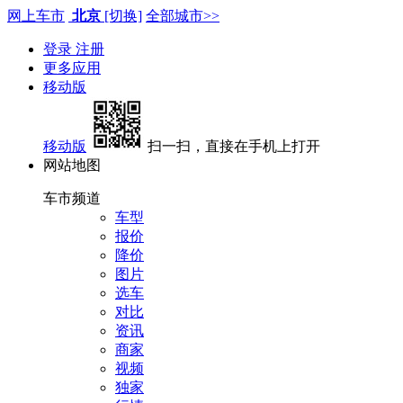
网上车市
北京
[切换]
全部城市>>
登录
注册
更多应用
移动版
移动版
扫一扫，直接在手机上打开
网站地图
车市频道
车型
报价
降价
图片
选车
对比
资讯
商家
视频
独家