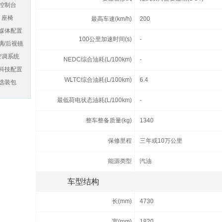
控制台
座椅
最高车速(km/h)
200
媒体配置
100公里加速时间(s)
-
璃/后视镜
空调系统
NEDC综合油耗(L/100km)
-
科技配置
WLTC综合油耗(L/100km)
6.4
选装包
最低荷电状态油耗(L/100km)
-
整车整备质量(kg)
1340
保修里程
三年或10万公里
能源类型
汽油
车型结构
长(mm)
4730
宽(mm)
1820