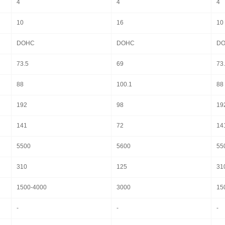
4
4
4
10
16
10
DOHC
DOHC
D
73.5
69
73
88
100.1
88
192
98
19
141
72
14
5500
5600
55
310
125
31
1500-4000
3000
15
-
-
-