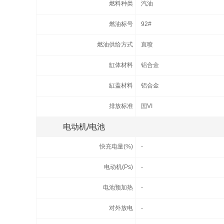
燃料种类
汽油
燃油标号
92#
燃油供给方式
直喷
缸体材料
铝合金
缸盖材料
铝合金
排放标准
国VI
电动机/电池
快充电量(%)
-
电动机(Ps)
-
电池预加热
-
对外放电
-