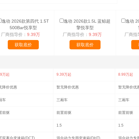
逸动 2026款第四代 1.5T
逸动 2026款1.5L 蓝鲸超
逸动 2
500Bar悦享型
擎悦享型
厂商指导价：
9.39万
厂商指导价：
9.39万
厂商指
获取底价
获取底价
39万起
9.39万起
8.99万起
无降价优惠
暂无降价优惠
暂无降价优
厢车
三厢车
三厢车
置前驱
前置前驱
前置前驱
1.5
1.5
式双离合变速箱(DCT)
混合动力专用变速箱(DHT)
混合动力专用