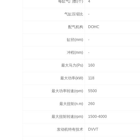
每缸气门数(个)
4
气缸压缩比
-
配气机构
DOHC
缸径(mm)
-
冲程(mm)
-
最大马力(Ps)
160
最大功率(kW)
118
最大功率转速(rpm)
5500
最大扭矩(n.m)
260
最大扭矩转速(rpm)
1500-4000
发动机特有技术
DVVT