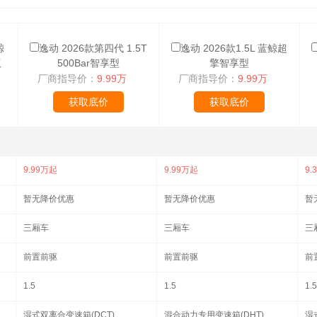
鲸
逸动 2026款第四代 1.5T
逸动 2026款1.5L 蓝鲸超
版
500Bar智享型
擎智享型
厂商指导价：
9.99万
厂商指导价：
9.99万
获取底价
获取底价
9.99万起
9.99万起
9.
暂无降价优惠
暂无降价优惠
暂
三厢车
三厢车
三
前置前驱
前置前驱
前
1.5
1.5
1.5
湿式双离合变速箱(DCT)
混合动力专用变速箱(DHT)
湿