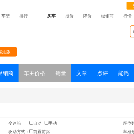
车型
排行
买车
报价
降价
经销商
行情
燃油版
经销商
车主价格
销量
文章
点评
能耗
变速箱：
自动
手动
座位
驱动方式：
前置前驱
车厢