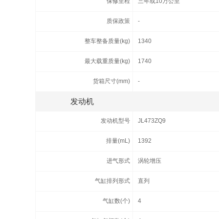
保修里程
三年或10万公里
质保政策
-
整车整备质量(kg)
1340
最大载重质量(kg)
1740
货箱尺寸(mm)
-
发动机
发动机型号
JL473ZQ9
排量(mL)
1392
进气形式
涡轮增压
气缸排列形式
直列
气缸数(个)
4