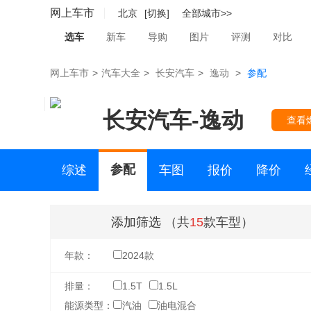
网上车市
北京
[切换]
全部城市>>
选车
新车
导购
图片
评测
对比
网上车市
>
汽车大全
>
长安汽车
>
逸动
>
参配
长安汽车
-
逸动
查看
参配
综述
车图
报价
降价
二手车
添加筛选
（共
15
款车型）
年款：
2024款
排量：
1.5T
1.5L
能源类型：
汽油
油电混合