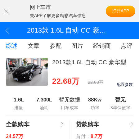
网上车市
打开APP
去APP了解更多精彩汽车信息
2013款 1.6L 自动 CC 豪华型
综述
文章
参配
图片
经销商
点评
2013款1.6L 自动 CC 豪华型
22.68万
22.68万
配置参数
1.6L
7.300L
暂无数据
88Kw
暂无
排量
油耗
用车成本
功率
3年保值率
全款购车
贷款购车
24.57万
首付：
8.7万