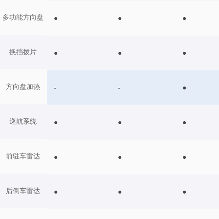
多功能方向盘
●
●
●
换挡拨片
●
●
●
方向盘加热
-
-
●
巡航系统
●
●
●
前驻车雷达
●
●
●
后倒车雷达
●
●
●