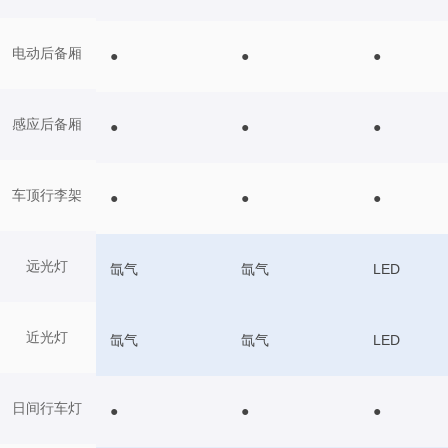
电动后备厢
●
●
●
感应后备厢
●
●
●
车顶行李架
●
●
●
远光灯
氙气
氙气
LED
近光灯
氙气
氙气
LED
日间行车灯
●
●
●