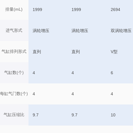
排量(mL)
1999
1999
2694
进气形式
涡轮增压
涡轮增压
双涡轮增压
气缸排列形式
直列
直列
V型
气缸数(个)
4
4
6
每缸气门数(个)
4
4
4
气缸压缩比
9.7
9.7
10