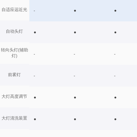
自适应远近光
-
●
●
自动头灯
●
●
●
转向头灯(辅助
-
-
-
灯)
前雾灯
-
-
-
大灯高度调节
●
●
●
大灯清洗装置
●
●
●