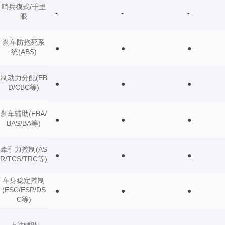
哨兵模式/千里
-
-
-
眼
刹车防抱死系
●
●
●
统(ABS)
制动力分配(EB
●
●
●
D/CBC等)
刹车辅助(EBA/
●
●
●
BAS/BA等)
牵引力控制(AS
●
●
●
R/TCS/TRC等)
车身稳定控制
(ESC/ESP/DS
●
●
●
C等)