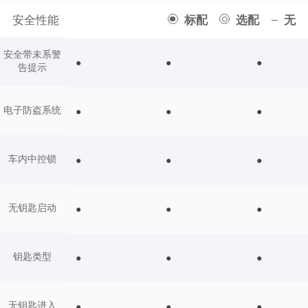
安全性能
标配
选配
无
安全带未系警
●
●
●
告提示
电子防盗系统
●
●
●
车内中控锁
●
●
●
无钥匙启动
●
●
●
钥匙类型
●
●
●
无钥匙进入
●
●
●