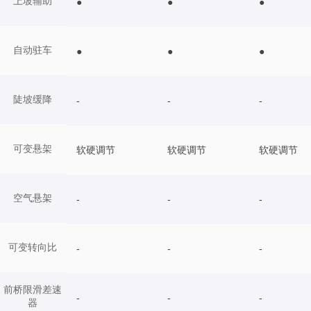
上坡辅助
●
●
●
自动驻车
●
●
●
陡坡缓降
-
-
-
可变悬架
软硬调节
软硬调节
软硬调节
空气悬架
-
-
-
可变转向比
-
-
-
前桥限滑差速
-
-
-
器