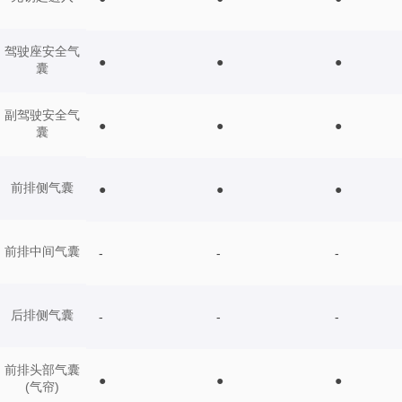
驾驶座安全气
●
●
●
囊
副驾驶安全气
●
●
●
囊
前排侧气囊
●
●
●
前排中间气囊
-
-
-
后排侧气囊
-
-
-
前排头部气囊
●
●
●
(气帘)