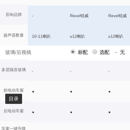
音响品牌
-
Revel锐威
Revel锐威
扬声器数量
10-11喇叭
≥12喇叭
≥12喇叭
玻璃/后视镜
标配
选配
无
多层隔音玻璃
-
-
-
前电动车窗
●
●
●
目录
后电动车窗
●
●
●
车窗一键升降