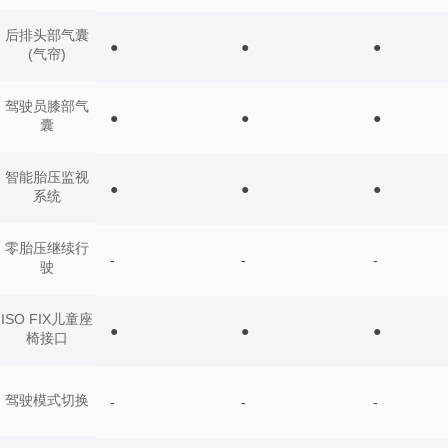
后排头部气囊
●
●
●
(气帘)
驾驶员膝部气
●
●
●
囊
智能胎压监视
●
●
●
系统
零胎压继续行
-
-
-
驶
ISO FIX儿童座
●
●
●
椅接口
驾驶模式切换
-
-
-