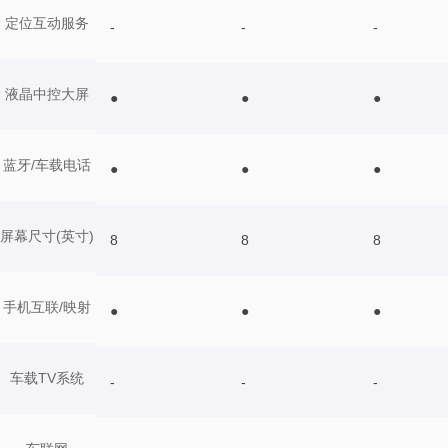
定位互动服务
-
-
-
液晶中控大屏
●
●
●
蓝牙/车载电话
●
●
●
屏幕尺寸(英寸)
8
8
8
手机互联/映射
●
●
●
车载TV系统
-
-
-