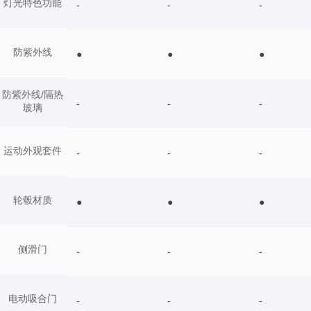
灯光特色功能
-
-
-
防紫外线
●
●
●
防紫外线/隔热
-
-
-
玻璃
运动外观套件
-
-
-
轮毂材质
●
●
●
侧滑门
-
-
-
电动吸合门
-
-
-