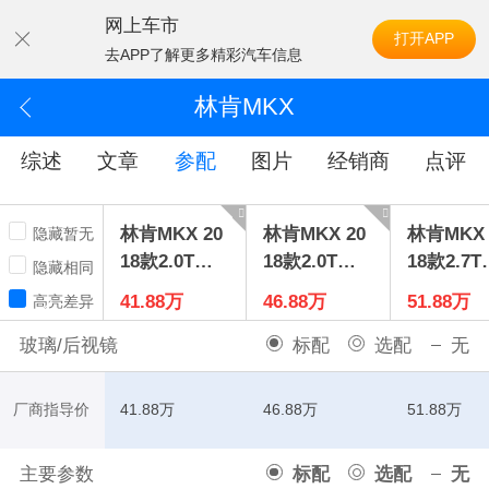
网上车市
打开APP
去APP了解更多精彩汽车信息
林肯MKX
综述
文章
参配
图片
经销商
点评
林肯MKX 20
林肯MKX 20
林肯MKX 
隐藏暂无
18款2.0T两
18款2.0T四
18款2.7T
隐藏相同
驱尊享版
驱尊雅版
驱尊耀版
41.88万
46.88万
51.88万
高亮差异
玻璃/后视镜
标配
选配
无
厂商指导价
41.88万
46.88万
51.88万
主要参数
标配
选配
无