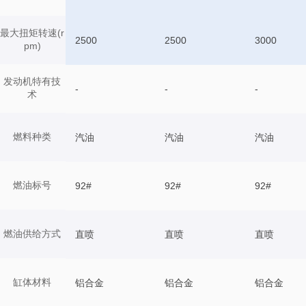
最大扭矩转速(r
2500
2500
3000
pm)
发动机特有技
-
-
-
术
燃料种类
汽油
汽油
汽油
燃油标号
92#
92#
92#
燃油供给方式
直喷
直喷
直喷
缸体材料
铝合金
铝合金
铝合金