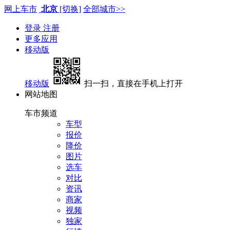
网上车市
北京
[切换]
全部城市>>
登录
注册
更多应用
移动版
移动版
扫一扫，直接在手机上打开
网站地图
车市频道
车型
报价
降价
图片
选车
对比
资讯
商家
视频
独家