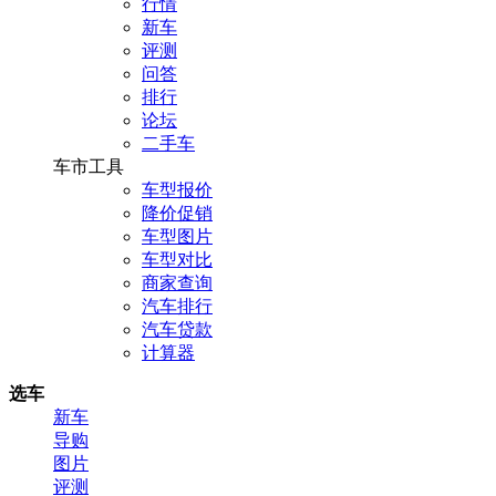
行情
新车
评测
问答
排行
论坛
二手车
车市工具
车型报价
降价促销
车型图片
车型对比
商家查询
汽车排行
汽车贷款
计算器
选车
新车
导购
图片
评测