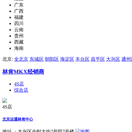
广东
广西
福建
四川
云南
贵州
西藏
海南
北京:
全北京
东城区
朝阳区
海淀区
丰台区
昌平区
大兴区
通州
林肯MKX经销商
4S店
综合店
4S店
北京运通林肯中心
地址 ：
大兴区金时大街7号院7号楼