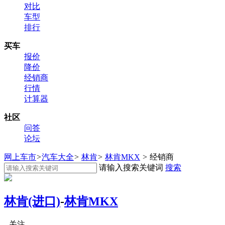
对比
车型
排行
买车
报价
降价
经销商
行情
计算器
社区
问答
论坛
网上车市
>
汽车大全
>
林肯
>
林肯MKX
>
经销商
请输入搜索关键词
搜索
林肯(进口)
-
林肯MKX
关注